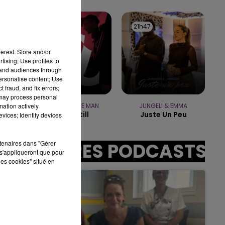
14h00 - 15h00
LA RADIO POP
21h50
21h50
21h47
21h47
erest: Store and/or
tising; Use profiles to
sec
tand audiences through
personalise content; Use
 fraud, and fix errors;
 may process personal
mation actively
PORTUGAL THE MAN
JUNGELI & EMMA
Feel It Still
Juste Un Peu
vices; Identify devices
rtenaires dans "Gérer
AUTRES PODCASTS
s'appliqueront que pour
les cookies" situé en