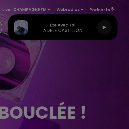
Live :
CHAMPAGNE FM
Webradios
Podcasts
Ete Avec Toi
ADELE CASTILLON
 BOUCLÉE !