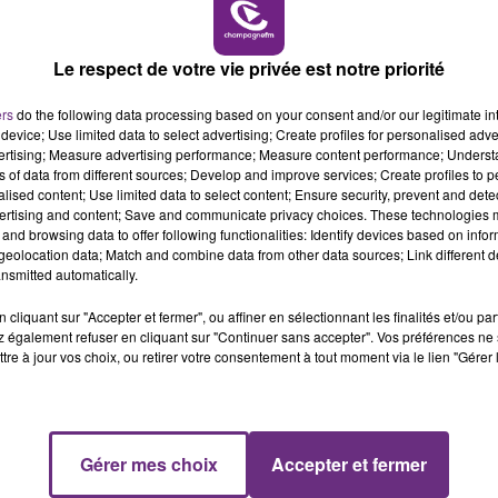
10h00 - 14h00
LE TICKET DE CAISSE
Le respect de votre vie privée est notre priorité
ers
do the following data processing based on your consent and/or our legitimate int
device; Use limited data to select advertising; Create profiles for personalised adver
1 min 58 
vertising; Measure advertising performance; Measure content performance; Unders
ns of data from different sources; Develop and improve services; Create profiles to 
alised content; Use limited data to select content; Ensure security, prevent and detect
ertising and content; Save and communicate privacy choices. These technologies
and browsing data to offer following functionalities: Identify devices based on infor
eolocation data; Match and combine data from other data sources; Link different de
nsmitted automatically.
cliquant sur "Accepter et fermer", ou affiner en sélectionnant les finalités et/ou pa
 également refuser en cliquant sur "Continuer sans accepter". Vos préférences ne 
se un ZOOM sur un sujet d'actualité. Rencontre avec les
tre à jour vos choix, ou retirer votre consentement à tout moment via le lien "Gérer 
Gérer mes choix
Accepter et fermer