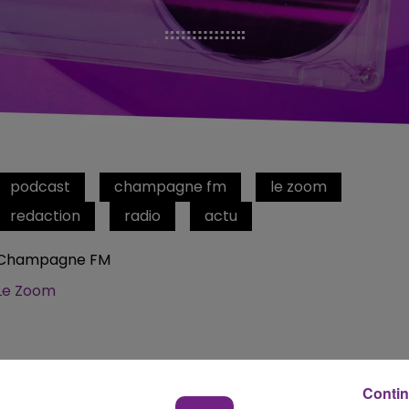
podcast
champagne fm
le zoom
redaction
radio
actu
Champagne FM
Le Zoom
Contin