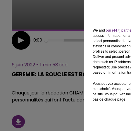
6h00 - 10h00
LA FAMILLE
We and
our (447) partn
access information on a 
0:00
select personalised ad
statistics or combinatio
profiles to select person
Deliver and present adv
data such as IP address 
6 juin 2022 - 1 min 58 sec
requested; Use precise g
based on information tra
GEREMIE: LA BOUCLE EST BOUCLÉE !
Vous pouvez accepter en 
mes choix". Vous pouvez
Chaque jour la rédaction CHAMPAGNE FM, vous propo
ce site. Vous pouvez met
bas de chaque page.
personnalités qui font l'actu dans notre région.