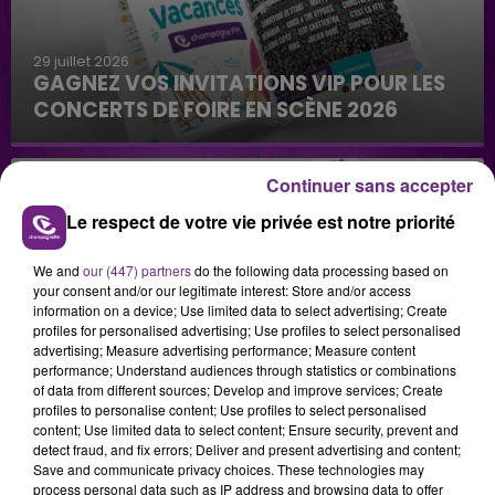
29 juillet 2026
GAGNEZ VOS INVITATIONS VIP POUR LES
CONCERTS DE FOIRE EN SCÈNE 2026
Continuer sans accepter
Le respect de votre vie privée est notre priorité
We and
our (447) partners
do the following data processing based on
your consent and/or our legitimate interest: Store and/or access
information on a device; Use limited data to select advertising; Create
29 juillet 2026
GAGNEZ VOTRE SÉJOUR AU CENTER
profiles for personalised advertising; Use profiles to select personalised
advertising; Measure advertising performance; Measure content
PARCS DU LAC D’AILETTE AVEC
performance; Understand audiences through statistics or combinations
CHAMPAGNE FM
of data from different sources; Develop and improve services; Create
profiles to personalise content; Use profiles to select personalised
content; Use limited data to select content; Ensure security, prevent and
detect fraud, and fix errors; Deliver and present advertising and content;
Save and communicate privacy choices. These technologies may
LES PODCASTS
process personal data such as IP address and browsing data to offer