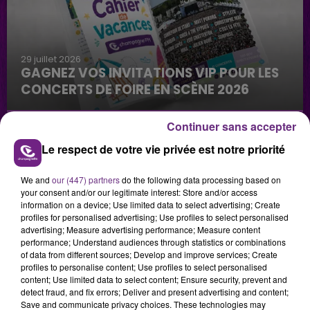
29 juillet 2026
GAGNEZ VOS INVITATIONS VIP POUR LES
CONCERTS DE FOIRE EN SCÈNE 2026
Continuer sans accepter
Le respect de votre vie privée est notre priorité
We and
our (447) partners
do the following data processing based on
your consent and/or our legitimate interest: Store and/or access
information on a device; Use limited data to select advertising; Create
29 juillet 2026
profiles for personalised advertising; Use profiles to select personalised
GAGNEZ VOTRE SÉJOUR AU CENTER
advertising; Measure advertising performance; Measure content
performance; Understand audiences through statistics or combinations
PARCS DU LAC D’AILETTE AVEC
of data from different sources; Develop and improve services; Create
CHAMPAGNE FM
profiles to personalise content; Use profiles to select personalised
content; Use limited data to select content; Ensure security, prevent and
detect fraud, and fix errors; Deliver and present advertising and content;
Save and communicate privacy choices. These technologies may