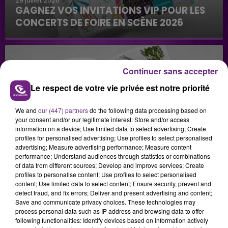
29 juillet 2026
GAGNEZ VOS INVITATIONS VIP POUR LES
CONCERTS DE FOIRE EN SCÈNE 2026
Continuer sans accepter
Le respect de votre vie privée est notre priorité
We and
our (447) partners
do the following data processing based on
29 juillet 2026
your consent and/or our legitimate interest: Store and/or access
GAGNEZ VOTRE SÉJOUR AU CENTER
information on a device; Use limited data to select advertising; Create
PARCS DU LAC D’AILETTE AVEC
profiles for personalised advertising; Use profiles to select personalised
advertising; Measure advertising performance; Measure content
CHAMPAGNE FM
performance; Understand audiences through statistics or combinations
of data from different sources; Develop and improve services; Create
profiles to personalise content; Use profiles to select personalised
content; Use limited data to select content; Ensure security, prevent and
LES PODCASTS
detect fraud, and fix errors; Deliver and present advertising and content;
Save and communicate privacy choices. These technologies may
process personal data such as IP address and browsing data to offer
following functionalities: Identify devices based on information actively