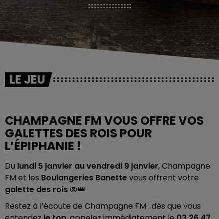
LE JEU
CHAMPAGNE FM VOUS OFFRE VOS
GALETTES DES ROIS POUR
L’ÉPIPHANIE !
Du
lundi 5 janvier au vendredi 9 janvier
, Champagne
FM et les
Boulangeries Banette
vous offrent votre
galette des rois
🥧👑
Restez à l’écoute de Champagne FM : dès que vous
entendez
le top
, appelez immédiatement le
03 26 47