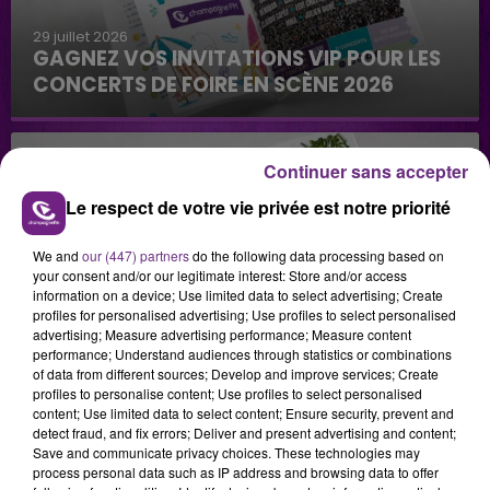
29 juillet 2026
GAGNEZ VOS INVITATIONS VIP POUR LES
CONCERTS DE FOIRE EN SCÈNE 2026
Continuer sans accepter
Le respect de votre vie privée est notre priorité
We and
our (447) partners
do the following data processing based on
your consent and/or our legitimate interest: Store and/or access
29 juillet 2026
information on a device; Use limited data to select advertising; Create
GAGNEZ VOTRE SÉJOUR AU CENTER
profiles for personalised advertising; Use profiles to select personalised
PARCS DU LAC D’AILETTE AVEC
advertising; Measure advertising performance; Measure content
CHAMPAGNE FM
performance; Understand audiences through statistics or combinations
of data from different sources; Develop and improve services; Create
profiles to personalise content; Use profiles to select personalised
content; Use limited data to select content; Ensure security, prevent and
detect fraud, and fix errors; Deliver and present advertising and content;
LES PODCASTS
Save and communicate privacy choices. These technologies may
process personal data such as IP address and browsing data to offer