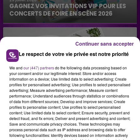
GAGNEZ VOS INVITATIONS VIP POUR LES
CONCERTS DE FOIRE EN SCÈNE 2026
Continuer sans accepter
Le respect de votre vie privée est notre priorité
We and
our (447) partners
do the following data processing based on
29 juillet 2026
your consent and/or our legitimate interest: Store and/or access
GAGNEZ VOTRE SÉJOUR AU CENTER
information on a device; Use limited data to select advertising; Create
PARCS DU LAC D’AILETTE AVEC
profiles for personalised advertising; Use profiles to select personalised
advertising; Measure advertising performance; Measure content
CHAMPAGNE FM
performance; Understand audiences through statistics or combinations
of data from different sources; Develop and improve services; Create
profiles to personalise content; Use profiles to select personalised
content; Use limited data to select content; Ensure security, prevent and
LES PODCASTS
detect fraud, and fix errors; Deliver and present advertising and content;
Save and communicate privacy choices. These technologies may
process personal data such as IP address and browsing data to offer
following functionalities: Identify devices based on information actively