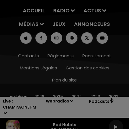
ACCUEIL
RADIO
ACTUS
MÉDIAS
JEUX
ANNONCEURS
Contacts
Règlements
Recrutement
Mentions Légales
Gestion des cookies
Plan du site
- 20h00
7h00 - 11h00
 CHAMPAGNE FM
BEST OF
Archives
2026
2025
2024
2023
2022
Live :
Webradios
Podcasts
CHAMPAGNE FM
Bad Habits