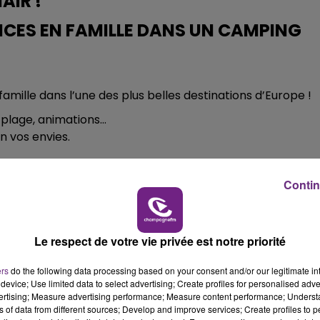
AIR !
16h00 - 20h00
LE WEEK-END CHAMPAGNE FM
ES EN FAMILLE DANS UN CAMPING
mille dans l’une des plus belles destinations d’Europe !
 plage, animations…
n vos envies.
Contin
 Allemagne, Suisse, Luxembourg, Autriche, Belgique,
Le respect de votre vie privée est notre priorité
 tentez de gagner votre séjour dans un camping HOMAIR.
ers
do the following data processing based on your consent and/or our legitimate int
device; Use limited data to select advertising; Create profiles for personalised adver
vertising; Measure advertising performance; Measure content performance; Unders
ns of data from different sources; Develop and improve services; Create profiles to 