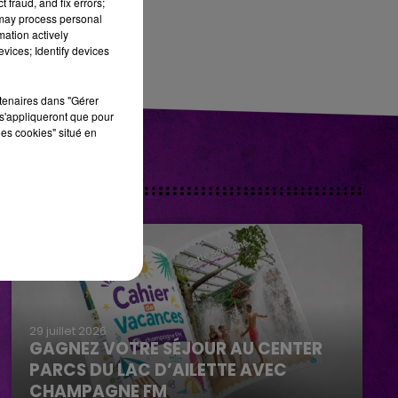
 fraud, and fix errors;
 may process personal
mation actively
vices; Identify devices
rtenaires dans "Gérer
s'appliqueront que pour
les cookies" situé en
29 juillet 2026
GAGNEZ VOTRE SÉJOUR AU CENTER
PARCS DU LAC D’AILETTE AVEC
CHAMPAGNE FM