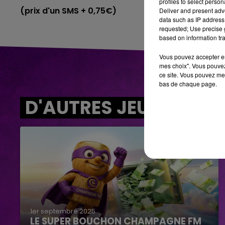
profiles to select person
(prix d'un SMS + 0,75€)
Deliver and present adv
data such as IP address 
requested; Use precise g
based on information tra
Vous pouvez accepter en 
mes choix". Vous pouvez
ce site. Vous pouvez met
bas de chaque page.
D'AUTRES JEUX
1er septembre 2025
LE SUPER BOUCHON CHAMPAGNE FM