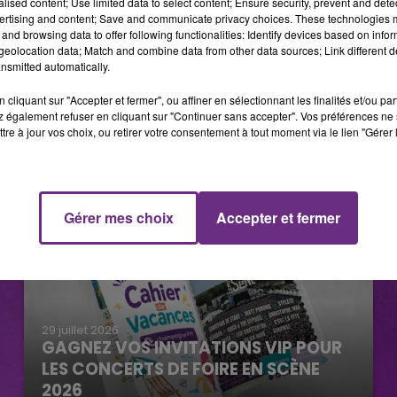
alised content; Use limited data to select content; Ensure security, prevent and detect
ertising and content; Save and communicate privacy choices. These technologies
and browsing data to offer following functionalities: Identify devices based on infor
eolocation data; Match and combine data from other data sources; Link different de
nsmitted automatically.
cliquant sur "Accepter et fermer", ou affiner en sélectionnant les finalités et/ou pa
 également refuser en cliquant sur "Continuer sans accepter". Vos préférences ne 
tre à jour vos choix, ou retirer votre consentement à tout moment via le lien "Gérer 
Gérer mes choix
Accepter et fermer
29 juillet 2026
GAGNEZ VOS INVITATIONS VIP POUR
LES CONCERTS DE FOIRE EN SCÈNE
2026