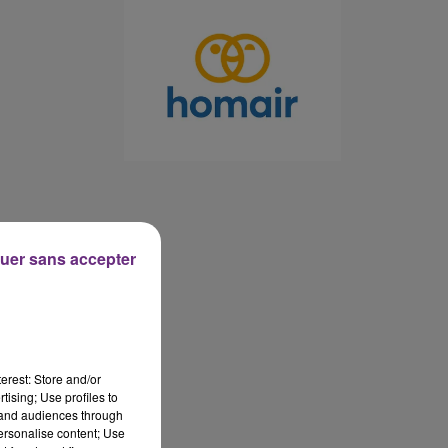
7h00 - 11h00
BEST OF
uer sans accepter
erest: Store and/or
tising; Use profiles to
tand audiences through
personalise content; Use