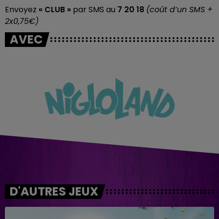
Envoyez
« CLUB »
par SMS au
7 20 18
(coût d’un SMS +
2x0,75€)
AVEC
D'AUTRES JEUX