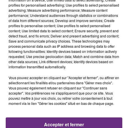
profiles for personalised advertising; Use profiles to select personalised
advertising; Measure advertising performance; Measure content
performance; Understand audiences through statistics or combinations
of data from different sources; Develop and improve services; Create
profiles to personalise content; Use profiles to select personalised
content; Use limited data to select content; Ensure security, prevent and
detect fraud, and fix errors; Deliver and present advertising and content;
Save and communicate privacy choices. These technologies may
process personal data such as IP address and browsing data to offer
29 juillet 2026
following functionalities: Identify devices based on information actively
GAGNEZ VOTRE SÉJOUR AU CENTER
requested; Use precise geolocation data; Match and combine data from
PARCS DU LAC D’AILETTE AVEC
other data sources; Link different devices; Identify devices based on
CHAMPAGNE FM
information transmitted automatically.
Vous pouvez accepter en cliquant sur "Accepter et fermer", ou affiner en
sélectionnant les finalités et/ou partenaires dans "Gérer mes choix".
Vous pouvez également refuser en cliquant sur "Continuer sans
LES PODCASTS
accepter". Vos préférences ne s'appliqueront que pour ce site. Vous
pouvez mettre à jour vos choix, ou retirer votre consentement à tout
moment via le lien "Gérer les cookies" situé en bas de chaque page.
Accepter et fermer