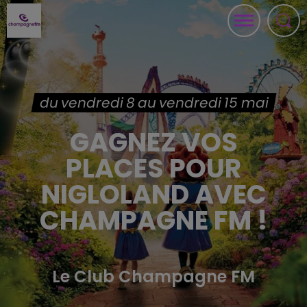
du vendredi 8 au vendredi 15 mai
GAGNEZ VOS
PLACES POUR
NIGLOLAND AVEC
CHAMPAGNE FM !
Le Club Champagne FM