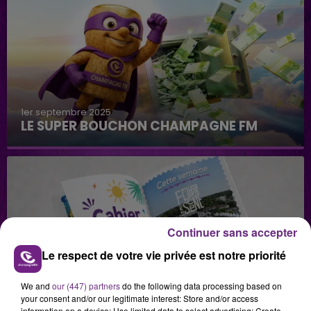
1er septembre 2025
LE SUPER BOUCHON CHAMPAGNE FM
Continuer sans accepter
Le respect de votre vie privée est notre priorité
29 juillet 2026
GAGNEZ VOS INVITATIONS VIP POUR LES
We and
our (447) partners
do the following data processing based on
CONCERTS DE FOIRE EN SCÈNE 2026
your consent and/or our legitimate interest: Store and/or access
information on a device; Use limited data to select advertising; Create