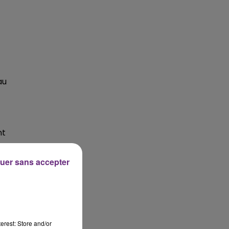
14h00 - 15h00
LA RADIO POP
au
nt
uer sans accepter
erest: Store and/or