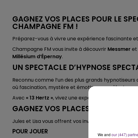
6h00 - 10h00
LA FAMILLE
GAGNEZ VOS PLACES POUR LE SP
CHAMPAGNE FM !
Préparez-vous à vivre une expérience fascinante e
Champagne FM vous invite à découvrir
Messmer
et
Millésium d’Épernay
.
UN SPECTACLE D’HYPNOSE SPECT
Reconnu comme l’un des plus grands hypnotiseurs 
où fascination, mystère et émotions se mêlent.
Avec
« 13 Hertz »
, vivez une expérience immersive uni
GAGNEZ VOS PLACES AVEC CHAM
Jules et Lisa vous offrent vos invitations dans
La Bu
POUR JOUER
We and
our (447) partn