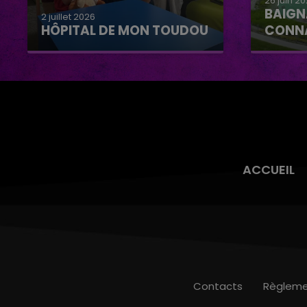
26 juin 2
BAIGN
2 juillet 2026
HÔPITAL DE MON TOUDOU
CONN
Hôpital de mon Toudou
Baignad
Connan
ACCUEIL
Contacts
Règleme