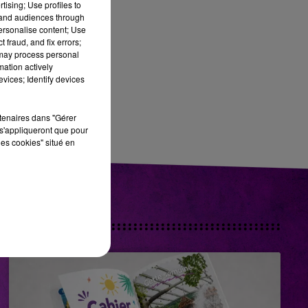
tising; Use profiles to
tand audiences through
personalise content; Use
 fraud, and fix errors;
 may process personal
mation actively
vices; Identify devices
rtenaires dans "Gérer
s'appliqueront que pour
les cookies" situé en