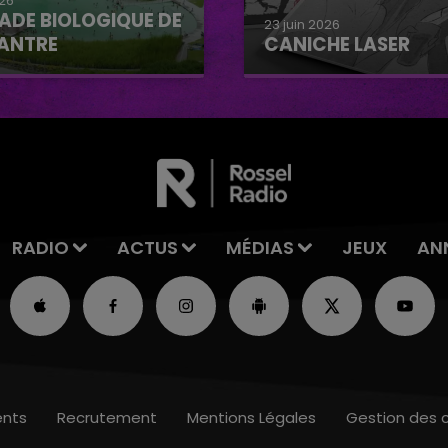
026
ADE BIOLOGIQUE DE
23 juin 2026
ANTRE
CANICHE LASER
e biologique de
Caniche Laser
tre
RADIO
ACTUS
MÉDIAS
JEUX
AN
nts
Recrutement
Mentions Légales
Gestion des 