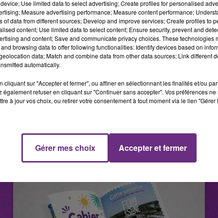
device; Use limited data to select advertising; Create profiles for personalised adver
tionnaire ci-dessous.
vertising; Measure advertising performance; Measure content performance; Unders
ns of data from different sources; Develop and improve services; Create profiles to 
alised content; Use limited data to select content; Ensure security, prevent and detect
ertising and content; Save and communicate privacy choices. These technologies
and browsing data to offer following functionalities: Identify devices based on infor
eolocation data; Match and combine data from other data sources; Link different de
nsmitted automatically.
cliquant sur "Accepter et fermer", ou affiner en sélectionnant les finalités et/ou pa
 également refuser en cliquant sur "Continuer sans accepter". Vos préférences ne 
tre à jour vos choix, ou retirer votre consentement à tout moment via le lien "Gérer 
Gérer mes choix
Accepter et fermer