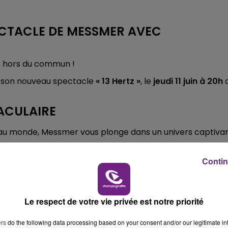
10h00 - 14h00
LE TICKET DE CAISSE
ECTACLE DE MESSMER AVEC
t hors du commun !
 son nouveau spectacle
« 13 Hertz »
, le
jeudi 11 juin à 20h
ACULAIRE
au monde, Messmer vous plonge dans un univers captiva
Contin
que qui repousse les limites de l’esprit et de l’imaginaire.
PAGNE FM
lle Champagne FM
, de
16h à 20h
.
Le respect de votre vie privée est notre priorité
ers
do the following data processing based on your consent and/or our legitimate int