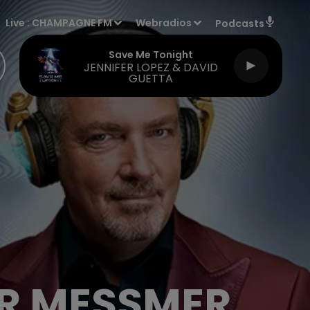
Live :
CHAMPAGNE FM
Webradios
Podcasts
Save Me Tonight
JENNIFER LOPEZ & DAVID
GUETTA
R MESSMER