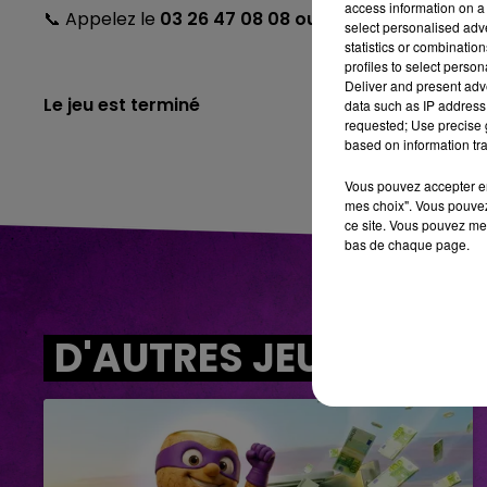
access information on a 
📞 Appelez le
03 26 47 08 08 ou remplissez le ques
select personalised ad
statistics or combinatio
profiles to select person
Deliver and present adv
Le jeu est terminé
data such as IP address 
requested; Use precise g
based on information tra
Vous pouvez accepter en 
mes choix". Vous pouvez
ce site. Vous pouvez met
bas de chaque page.
D'AUTRES JEUX