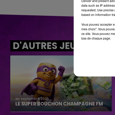
Deliver and present adv
data such as IP address 
requested; Use precise g
based on information tra
Vous pouvez accepter en 
mes choix". Vous pouvez
ce site. Vous pouvez met
bas de chaque page.
D'AUTRES JEUX
1er septembre 2025
LE SUPER BOUCHON CHAMPAGNE FM