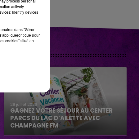
 may process personal
mation actively
vices; Identify devices
rtenaires dans "Gérer
s'appliqueront que pour
les cookies" situé en
29 juillet 2026
GAGNEZ VOTRE SÉJOUR AU CENTER
PARCS DU LAC D’AILETTE AVEC
CHAMPAGNE FM