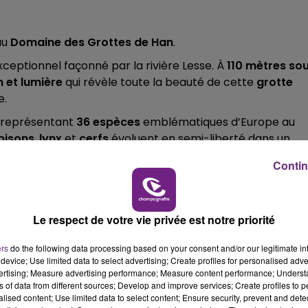
16h00 - 20h00
LE WEEK-END CHAMPAGNE FM
au
Domaine des Grottes de Han
.
exceptionnel façonné par la rivière Lesse. À
110 mètres so
 et lumière
qui révèle toute la beauté de cette
grotte
e.
représentant
36 espèces
emblématiques d’Europe au
bisons
,
lynx
et
cerfs
évoluent en semi-liberté dans un
Contin
end pour une expérience pleine de sensations, entre ciel
 moment rare et magique où la nature révèle toute sa
Le respect de votre vie privée est notre priorité
convivial
pour clôturer cette expérience unique.
ers
do the following data processing based on your consent and/or our legitimate int
device; Use limited data to select advertising; Create profiles for personalised adver
vertising; Measure advertising performance; Measure content performance; Unders
res de jeu énoncés par La Famille Champagne FM et si vou
ns of data from different sources; Develop and improve services; Create profiles to 
 26 47 08 08
pour tenter votre chance !
alised content; Use limited data to select content; Ensure security, prevent and detect