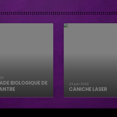
026
ADE BIOLOGIQUE DE
23 juin 2026
ANTRE
CANICHE LASER
e biologique de
Caniche Laser
tre