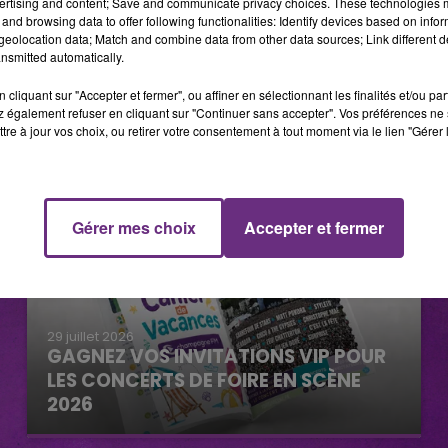
ertising and content; Save and communicate privacy choices. These technologies
and browsing data to offer following functionalities: Identify devices based on infor
eolocation data; Match and combine data from other data sources; Link different de
nsmitted automatically.
cliquant sur "Accepter et fermer", ou affiner en sélectionnant les finalités et/ou pa
 également refuser en cliquant sur "Continuer sans accepter". Vos préférences ne 
tre à jour vos choix, ou retirer votre consentement à tout moment via le lien "Gérer 
Gérer mes choix
Accepter et fermer
29 juillet 2026
GAGNEZ VOS INVITATIONS VIP POUR
LES CONCERTS DE FOIRE EN SCÈNE
2026