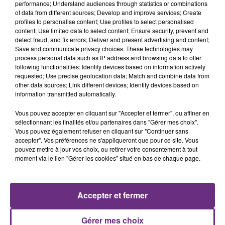
performance; Understand audiences through statistics or combinations
of data from different sources; Develop and improve services; Create
profiles to personalise content; Use profiles to select personalised
content; Use limited data to select content; Ensure security, prevent and
29 juillet 2026
detect fraud, and fix errors; Deliver and present advertising and content;
GAGNEZ VOTRE SÉJOUR AU CENTER
Save and communicate privacy choices. These technologies may
PARCS DU LAC D’AILETTE AVEC
process personal data such as IP address and browsing data to offer
following functionalities: Identify devices based on information actively
CHAMPAGNE FM
requested; Use precise geolocation data; Match and combine data from
other data sources; Link different devices; Identify devices based on
information transmitted automatically.
LES PODCASTS
Vous pouvez accepter en cliquant sur "Accepter et fermer", ou affiner en
sélectionnant les finalités et/ou partenaires dans "Gérer mes choix".
Vous pouvez également refuser en cliquant sur "Continuer sans
accepter". Vos préférences ne s'appliqueront que pour ce site. Vous
pouvez mettre à jour vos choix, ou retirer votre consentement à tout
moment via le lien "Gérer les cookies" situé en bas de chaque page.
Accepter et fermer
Gérer mes choix