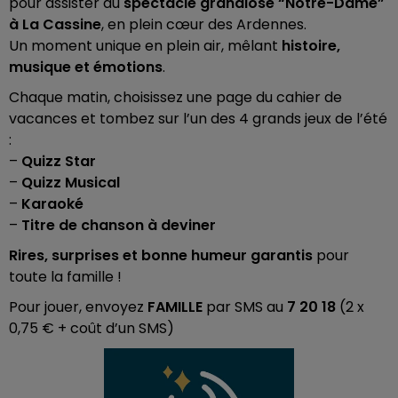
pour assister au
spectacle grandiose “Notre-Dame”
à La Cassine
, en plein cœur des Ardennes.
Un moment unique en plein air, mêlant
histoire,
musique et émotions
.
Chaque matin, choisissez une page du cahier de
vacances et tombez sur l’un des 4 grands jeux de l’été
:
–
Quizz Star
–
Quizz Musical
–
Karaoké
–
Titre de chanson à deviner
Rires, surprises et bonne humeur garantis
pour
toute la famille !
Pour jouer, envoyez
FAMILLE
par SMS au
7 20 18
(2 x
0,75 € + coût d’un SMS)