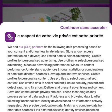
Continuer sans accepter
Le respect de votre vie privée est notre priorité
29 juillet 2026
GAGNEZ VOTRE SÉJOUR AU CENTER
We and
our (447) partners
do the following data processing based on
your consent and/or our legitimate interest: Store and/or access
PARCS DU LAC D’AILETTE AVEC
information on a device; Use limited data to select advertising; Create
CHAMPAGNE FM
profiles for personalised advertising; Use profiles to select personalised
advertising; Measure advertising performance; Measure content
performance; Understand audiences through statistics or combinations
of data from different sources; Develop and improve services; Create
profiles to personalise content; Use profiles to select personalised
LES PODCASTS
content; Use limited data to select content; Ensure security, prevent and
detect fraud, and fix errors; Deliver and present advertising and content;
Save and communicate privacy choices. These technologies may
process personal data such as IP address and browsing data to offer
following functionalities: Identify devices based on information actively
requested; Use precise geolocation data; Match and combine data from
other data sources; Link different devices; Identify devices based on