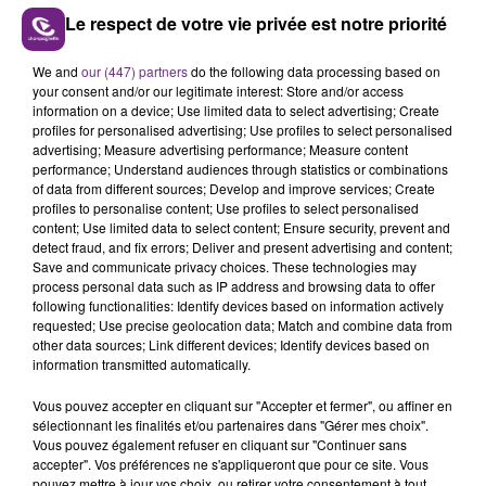
Le respect de votre vie privée est notre priorité
We and
our (447) partners
do the following data processing based on
your consent and/or our legitimate interest: Store and/or access
information on a device; Use limited data to select advertising; Create
profiles for personalised advertising; Use profiles to select personalised
advertising; Measure advertising performance; Measure content
29 juillet 2026
performance; Understand audiences through statistics or combinations
GAGNEZ VOS INVITATIONS VIP POUR LES
of data from different sources; Develop and improve services; Create
CONCERTS DE FOIRE EN SCÈNE 2026
profiles to personalise content; Use profiles to select personalised
content; Use limited data to select content; Ensure security, prevent and
detect fraud, and fix errors; Deliver and present advertising and content;
Save and communicate privacy choices. These technologies may
process personal data such as IP address and browsing data to offer
following functionalities: Identify devices based on information actively
requested; Use precise geolocation data; Match and combine data from
other data sources; Link different devices; Identify devices based on
information transmitted automatically.
29 juillet 2026
Vous pouvez accepter en cliquant sur "Accepter et fermer", ou affiner en
GAGNEZ VOTRE SÉJOUR AU CENTER
sélectionnant les finalités et/ou partenaires dans "Gérer mes choix".
Vous pouvez également refuser en cliquant sur "Continuer sans
PARCS DU LAC D’AILETTE AVEC
accepter". Vos préférences ne s'appliqueront que pour ce site. Vous
CHAMPAGNE FM
pouvez mettre à jour vos choix, ou retirer votre consentement à tout