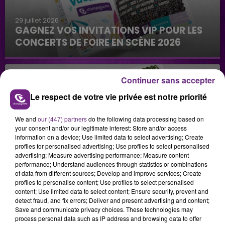
29 juillet 2026
GAGNEZ VOS INVITATIONS VIP POUR LES
CONCERTS DE FOIRE EN SCÈNE 2026
Continuer sans accepter
Le respect de votre vie privée est notre priorité
We and
our (447) partners
do the following data processing based on
your consent and/or our legitimate interest: Store and/or access
29 juillet 2026
information on a device; Use limited data to select advertising; Create
GAGNEZ VOTRE SÉJOUR AU CENTER
profiles for personalised advertising; Use profiles to select personalised
PARCS DU LAC D’AILETTE AVEC
advertising; Measure advertising performance; Measure content
performance; Understand audiences through statistics or combinations
CHAMPAGNE FM
of data from different sources; Develop and improve services; Create
profiles to personalise content; Use profiles to select personalised
content; Use limited data to select content; Ensure security, prevent and
detect fraud, and fix errors; Deliver and present advertising and content;
LES PODCASTS
Save and communicate privacy choices. These technologies may
process personal data such as IP address and browsing data to offer