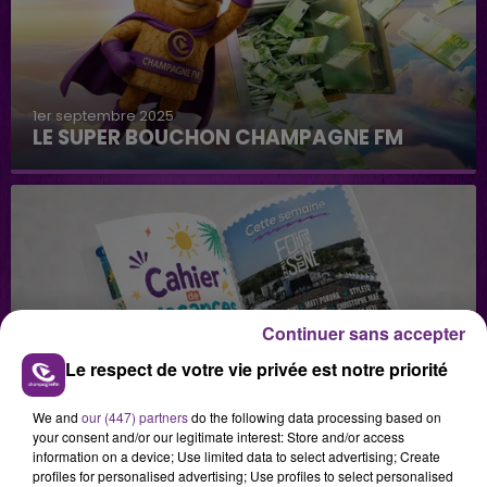
1er septembre 2025
LE SUPER BOUCHON CHAMPAGNE FM
Continuer sans accepter
29 juillet 2026
Le respect de votre vie privée est notre priorité
GAGNEZ VOS INVITATIONS VIP POUR LES
CONCERTS DE FOIRE EN SCÈNE 2026
We and
our (447) partners
do the following data processing based on
your consent and/or our legitimate interest: Store and/or access
information on a device; Use limited data to select advertising; Create
profiles for personalised advertising; Use profiles to select personalised