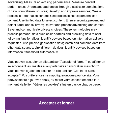
advertising; Measure advertising performance; Measure content
performance; Understand audiences through statistics or combinations
of data from different sources; Develop and improve services; Create
profiles to personalise content; Use profiles to select personalised
content; Use limited data to select content; Ensure security, prevent and
detect fraud, and fix errors; Deliver and present advertising and content;
29 juillet 2026
Save and communicate privacy choices. These technologies may
GAGNEZ VOTRE SÉJOUR AU CENTER
process personal data such as IP address and browsing data to offer
PARCS DU LAC D’AILETTE AVEC
following functionalities: Identify devices based on information actively
requested; Use precise geolocation data; Match and combine data from
CHAMPAGNE FM
other data sources; Link different devices; Identify devices based on
information transmitted automatically.
Vous pouvez accepter en cliquant sur "Accepter et fermer", ou affiner en
LES PODCASTS
sélectionnant les finalités et/ou partenaires dans "Gérer mes choix".
Vous pouvez également refuser en cliquant sur "Continuer sans
accepter". Vos préférences ne s'appliqueront que pour ce site. Vous
pouvez mettre à jour vos choix, ou retirer votre consentement à tout
moment via le lien "Gérer les cookies" situé en bas de chaque page.
Accepter et fermer