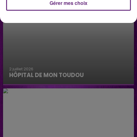
Gérer mes choix
2 juillet 2026
HÔPITAL DE MON TOUDOU
Hôpital de mon Toudou