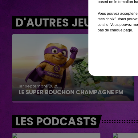
based on information tra
Vous pouvez accepter en 
D'AUTRES JEUX
mes choix". Vous pouvez
ce site. Vous pouvez met
bas de chaque page.
1er septembre 2025
LE SUPER BOUCHON CHAMPAGNE FM
LES PODCASTS