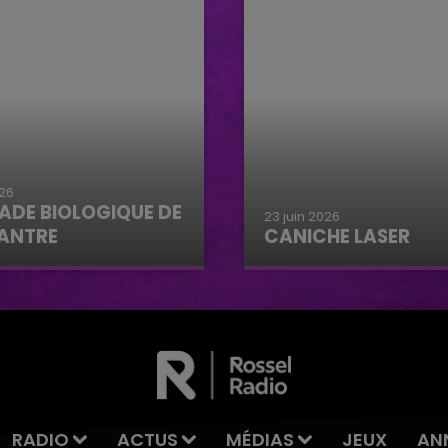
026
ADE BIOLOGIQUE DE
23 juin 2026
ANTRE
CANICHE LASER
e biologique de
Caniche Laser
tre
RADIO
ACTUS
MÉDIAS
JEUX
AN