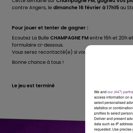
Cette semaine sur
Champagne FM,
gagnez vos pl
contre Angers, le
dimanche 16 février à 17h15
au St
16h00 - 20h00
LE WEEK-END CHAMPAGNE FM
Pour jouer et tenter de gagner :
Ecoutez La Bulle
CHAMPAGNE FM
entre 16h et 20h 
formulaire ci-dessous.
Vous serez recontacté(e) si vous avez gagné.
Bonne chance à tous !
Le jeu est terminé
We and
our (447) partn
access information on a 
select personalised ad
statistics or combinatio
profiles to select person
Deliver and present adv
data such as IP address 
requested; Use precise g