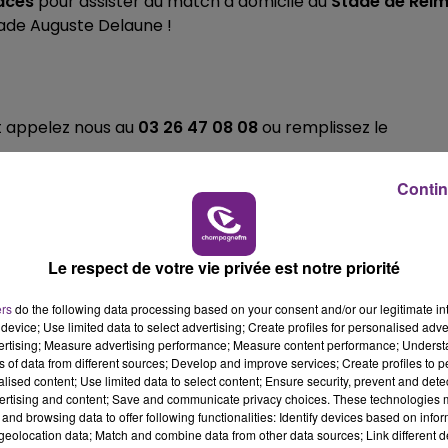
aces
pour assister au match à domicile du
Stade de Rei
ade Auguste Delaune !
7h00 - 11h00
BEST OF
et appelez nous au
03 26 47 08 08
ou remplissez le
Contin
Le respect de votre vie privée est notre priorité
ers
do the following data processing based on your consent and/or our legitimate int
device; Use limited data to select advertising; Create profiles for personalised adver
vertising; Measure advertising performance; Measure content performance; Unders
ns of data from different sources; Develop and improve services; Create profiles to 
alised content; Use limited data to select content; Ensure security, prevent and detect
ertising and content; Save and communicate privacy choices. These technologies
and browsing data to offer following functionalities: Identify devices based on infor
eolocation data; Match and combine data from other data sources; Link different de