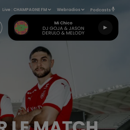
Live :
CHAMPAGNE FM
Webradios
Podcasts
Mi Chico
DJ GOJA & JASON
DERULO & MELODY
R LE MATCH