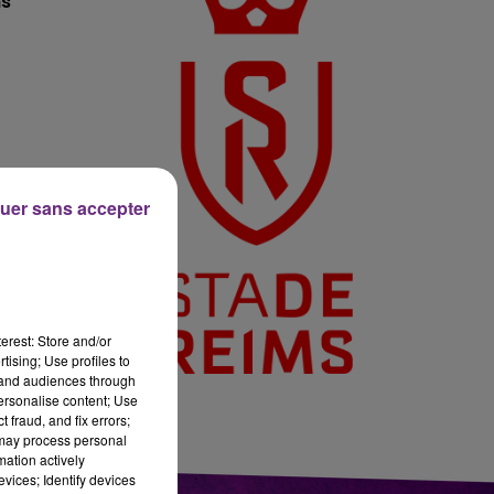
ms
11h00 - 16h00
LE WEEK-END CHAMPAGNE FM
uer sans accepter
erest: Store and/or
tising; Use profiles to
tand audiences through
personalise content; Use
 fraud, and fix errors;
 may process personal
mation actively
vices; Identify devices