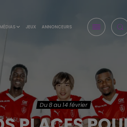
MÉDIAS
JEUX
ANNONCEURS
Du 8 au 14 février
S PLACES POU