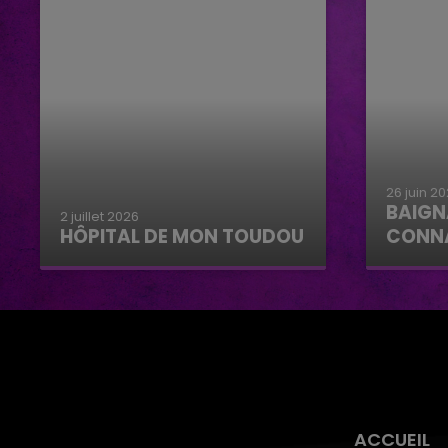
26 juin 2
BAIGN
2 juillet 2026
HÔPITAL DE MON TOUDOU
CONN
Hôpital de mon Toudou
Baignad
Connan
ACCUEIL