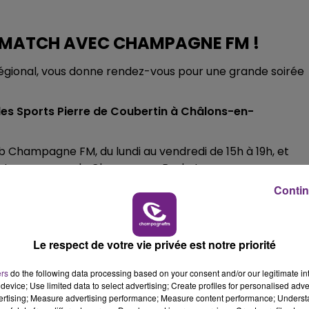
10h00 - 14h00
LE TICKET DE CAISSE
E MATCH AVEC CHAMPAGNE FM !
gional, vous donne rendez-vous pour une grande soirée
des Sports Pierre de Coubertin à Châlons-en-
ub Champagne FM, du lundi au vendredi de 15h à 19h, et
e et encourager le Champagne Basket.
Contin
Le respect de votre vie privée est notre priorité
ers
do the following data processing based on your consent and/or our legitimate int
device; Use limited data to select advertising; Create profiles for personalised adver
vertising; Measure advertising performance; Measure content performance; Unders