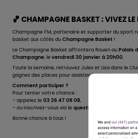
6h00 - 10h00
LA FAMILLE
🏀 CHAMPAGNE BASKET : VIVEZ L
Champagne FM, partenaire et supporter du sport ré
basket aux côtés du
Champagne Basket
!
Le Champagne Basket affrontera Rouen au
Palais 
Champagne
, le
vendredi 30 janvier à 20h00
.
Toute la semaine, retrouvez Jules et Lisa dans le Cl
gagnez des places pour assister à cette rencontr
Comment participer ?
Pour tenter votre chance :
– appelez le
03 26 47 08 08
,
– ou inscrivez-vous via le
questionnaire en ligne
Bonne chance à tous !
We and
our (447) partn
access information on a 
select personalised ad