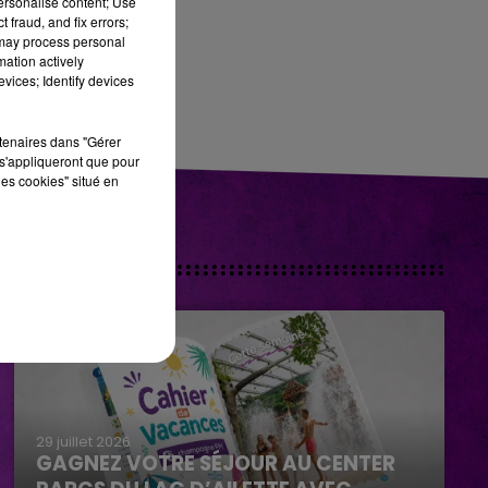
personalise content; Use
 fraud, and fix errors;
 may process personal
mation actively
vices; Identify devices
rtenaires dans "Gérer
s'appliqueront que pour
les cookies" situé en
29 juillet 2026
GAGNEZ VOTRE SÉJOUR AU CENTER