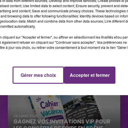
ns of data from different sources; Develop and improve services; Create profiles to 
alised content; Use limited data to select content; Ensure security, prevent and detect
ertising and content; Save and communicate privacy choices. These technologies
and browsing data to offer following functionalities: Identify devices based on infor
eolocation data; Match and combine data from other data sources; Link different de
nsmitted automatically.
cliquant sur "Accepter et fermer", ou affiner en sélectionnant les finalités et/ou pa
 également refuser en cliquant sur "Continuer sans accepter". Vos préférences ne 
tre à jour vos choix, ou retirer votre consentement à tout moment via le lien "Gérer 
Gérer mes choix
Accepter et fermer
29 juillet 2026
GAGNEZ VOS INVITATIONS VIP POUR