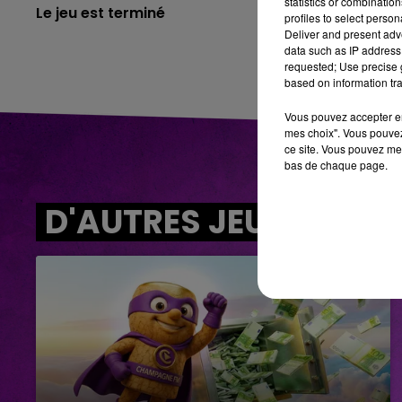
statistics or combinatio
Le jeu est terminé
profiles to select person
Deliver and present adv
data such as IP address 
requested; Use precise g
based on information tra
Vous pouvez accepter en 
mes choix". Vous pouvez
ce site. Vous pouvez met
bas de chaque page.
D'AUTRES JEUX