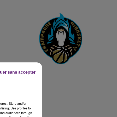
14h00 - 15h00
LA RADIO POP
uer sans accepter
erest: Store and/or
tising; Use profiles to
tand audiences through