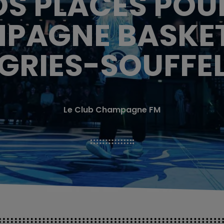
S PLACES POU
PAGNE BASKE
GRIES-SOUFFE
Le Club Champagne FM