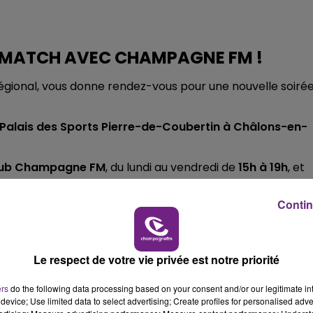
10h00 - 14h00
LE TICKET DE CAISSE
E MATCH AVEC CHAMPAGNE FM !
gional, vous donne rendez-vous pour une nouvelle soiré
Palais des Sports Pierre-de-Coubertin à Châlons-en-
ub Champagne FM
, du lundi au vendredi de
15h à 19h
, et
e et encourager le Champagne Basket.
Contin
Le respect de votre vie privée est notre priorité
ers
do the following data processing based on your consent and/or our legitimate int
device; Use limited data to select advertising; Create profiles for personalised adver