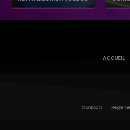
Hôpital de mon Toudou
Baignad
Connan
ACCUEIL
Contacts
Règleme