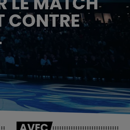
R LE MATCH
T CONTRE
L
AVEC