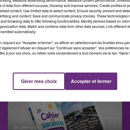
vertising; Measure advertising performance; Measure content performance; Unders
ns of data from different sources; Develop and improve services; Create profiles to 
alised content; Use limited data to select content; Ensure security, prevent and detect
ertising and content; Save and communicate privacy choices. These technologies
and browsing data to offer following functionalities: Identify devices based on infor
eolocation data; Match and combine data from other data sources; Link different de
nsmitted automatically.
cliquant sur "Accepter et fermer", ou affiner en sélectionnant les finalités et/ou pa
 également refuser en cliquant sur "Continuer sans accepter". Vos préférences ne 
tre à jour vos choix, ou retirer votre consentement à tout moment via le lien "Gérer 
Gérer mes choix
Accepter et fermer
29 juillet 2026