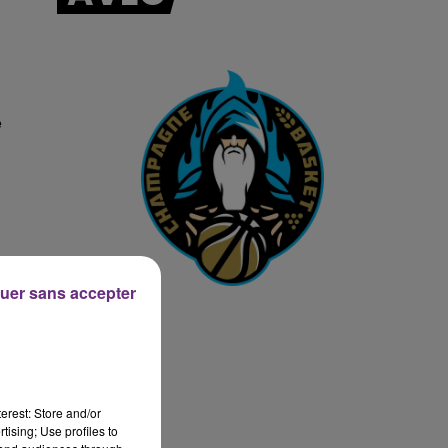
14h00 - 15h00
LA RADIO POP
e
uer sans accepter
erest: Store and/or
tising; Use profiles to