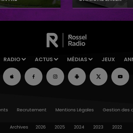
e biologique de
Caniche Laser
tre
RADIO
ACTUS
MÉDIAS
JEUX
AN
nts
Recrutement
Mentions Légales
Gestion des 
Archives
2026
2025
2024
2023
2022