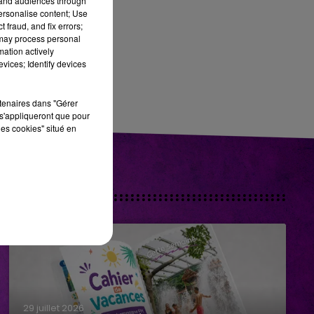
tand audiences through
personalise content; Use
 fraud, and fix errors;
 may process personal
mation actively
vices; Identify devices
rtenaires dans "Gérer
s'appliqueront que pour
les cookies" situé en
29 juillet 2026