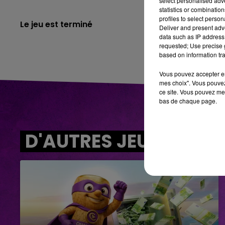
select personalised ad
statistics or combinatio
profiles to select person
Le jeu est terminé
Deliver and present adv
data such as IP address 
requested; Use precise g
based on information tra
Vous pouvez accepter en 
mes choix". Vous pouvez
ce site. Vous pouvez met
bas de chaque page.
D'AUTRES JEUX