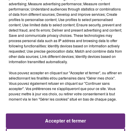
advertising; Measure advertising performance; Measure content
performance; Understand audiences through statistics or combinations
of data from different sources; Develop and improve services; Create
profiles to personalise content; Use profiles to select personalised
content; Use limited data to select content; Ensure security, prevent and
detect fraud, and fix errors; Deliver and present advertising and content;
Save and communicate privacy choices. These technologies may
29 juillet 2026
GAGNEZ VOTRE SÉJOUR AU CENTER
process personal data such as IP address and browsing data to offer
following functionalities: Identify devices based on information actively
PARCS DU LAC D’AILETTE AVEC
requested; Use precise geolocation data; Match and combine data from
CHAMPAGNE FM
other data sources; Link different devices; Identify devices based on
information transmitted automatically.
Vous pouvez accepter en cliquant sur "Accepter et fermer", ou affiner en
sélectionnant les finalités et/ou partenaires dans "Gérer mes choix".
LES PODCASTS
Vous pouvez également refuser en cliquant sur "Continuer sans
accepter". Vos préférences ne s'appliqueront que pour ce site. Vous
pouvez mettre à jour vos choix, ou retirer votre consentement à tout
moment via le lien "Gérer les cookies" situé en bas de chaque page.
Accepter et fermer