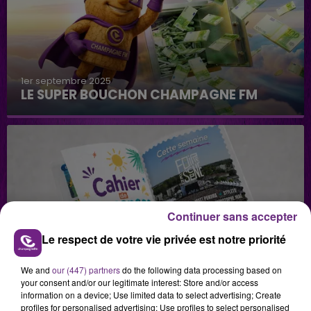
1er septembre 2025
LE SUPER BOUCHON CHAMPAGNE FM
Continuer sans accepter
Le respect de votre vie privée est notre priorité
29 juillet 2026
GAGNEZ VOS INVITATIONS VIP POUR LES
CONCERTS DE FOIRE EN SCÈNE 2026
We and
our (447) partners
do the following data processing based on
your consent and/or our legitimate interest: Store and/or access
information on a device; Use limited data to select advertising; Create
profiles for personalised advertising; Use profiles to select personalised