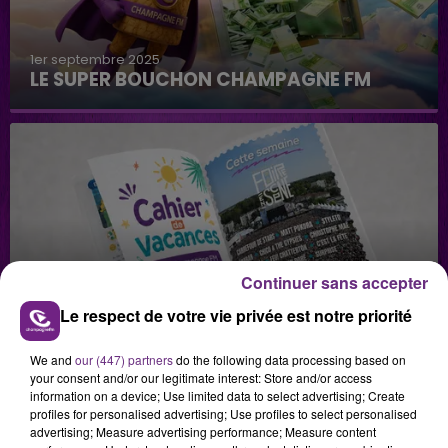
1er septembre 2025
LE SUPER BOUCHON CHAMPAGNE FM
Continuer sans accepter
29 juillet 2026
GAGNEZ VOS INVITATIONS VIP POUR LES
Le respect de votre vie privée est notre priorité
CONCERTS DE FOIRE EN SCÈNE 2026
We and
our (447) partners
do the following data processing based on
your consent and/or our legitimate interest: Store and/or access
information on a device; Use limited data to select advertising; Create
profiles for personalised advertising; Use profiles to select personalised
advertising; Measure advertising performance; Measure content