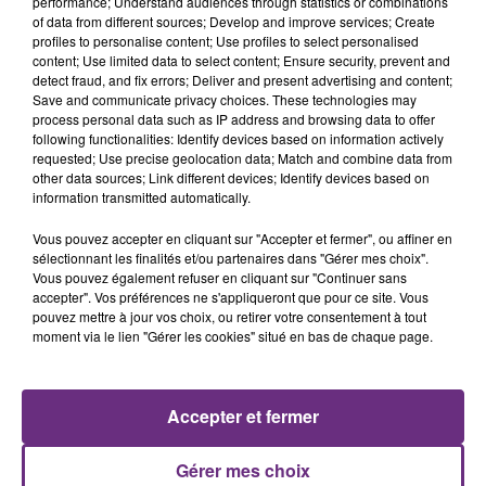
performance; Understand audiences through statistics or combinations
of data from different sources; Develop and improve services; Create
profiles to personalise content; Use profiles to select personalised
content; Use limited data to select content; Ensure security, prevent and
29 juillet 2026
detect fraud, and fix errors; Deliver and present advertising and content;
GAGNEZ VOTRE SÉJOUR AU CENTER
Save and communicate privacy choices. These technologies may
PARCS DU LAC D’AILETTE AVEC
process personal data such as IP address and browsing data to offer
following functionalities: Identify devices based on information actively
CHAMPAGNE FM
requested; Use precise geolocation data; Match and combine data from
other data sources; Link different devices; Identify devices based on
information transmitted automatically.
LES PODCASTS
Vous pouvez accepter en cliquant sur "Accepter et fermer", ou affiner en
sélectionnant les finalités et/ou partenaires dans "Gérer mes choix".
Vous pouvez également refuser en cliquant sur "Continuer sans
accepter". Vos préférences ne s'appliqueront que pour ce site. Vous
pouvez mettre à jour vos choix, ou retirer votre consentement à tout
moment via le lien "Gérer les cookies" situé en bas de chaque page.
Accepter et fermer
Gérer mes choix