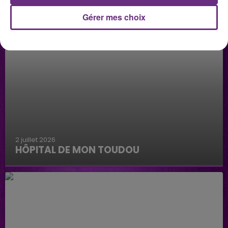
Gérer mes choix
2 juillet 2026
HÔPITAL DE MON TOUDOU
Hôpital de mon Toudou