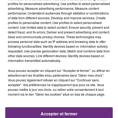
profiles for personalised advertising; Use profiles to select personalised
advertising; Measure advertising performance; Measure content
performance; Understand audiences through statistics or combinations
of data from different sources; Develop and improve services; Create
profiles to personalise content; Use profiles to select personalised
content; Use limited data to select content; Ensure security, prevent and
detect fraud, and fix errors; Deliver and present advertising and content;
Save and communicate privacy choices. These technologies may
process personal data such as IP address and browsing data to offer
29 juillet 2026
GAGNEZ VOTRE SÉJOUR AU CENTER
following functionalities: Identify devices based on information actively
requested; Use precise geolocation data; Match and combine data from
PARCS DU LAC D’AILETTE AVEC
other data sources; Link different devices; Identify devices based on
CHAMPAGNE FM
information transmitted automatically.
Vous pouvez accepter en cliquant sur "Accepter et fermer", ou affiner en
sélectionnant les finalités et/ou partenaires dans "Gérer mes choix".
Vous pouvez également refuser en cliquant sur "Continuer sans
LES PODCASTS
accepter". Vos préférences ne s'appliqueront que pour ce site. Vous
pouvez mettre à jour vos choix, ou retirer votre consentement à tout
moment via le lien "Gérer les cookies" situé en bas de chaque page.
Accepter et fermer