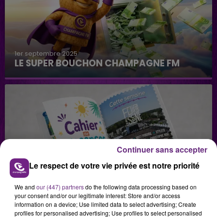
1er septembre 2025
LE SUPER BOUCHON CHAMPAGNE FM
Continuer sans accepter
29 juillet 2026
Le respect de votre vie privée est notre priorité
GAGNEZ VOS INVITATIONS VIP POUR LES
CONCERTS DE FOIRE EN SCÈNE 2026
We and
our (447) partners
do the following data processing based on
your consent and/or our legitimate interest: Store and/or access
information on a device; Use limited data to select advertising; Create
profiles for personalised advertising; Use profiles to select personalised