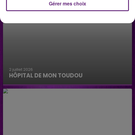
Gérer mes choix
2 juillet 2026
HÔPITAL DE MON TOUDOU
Hôpital de mon Toudou