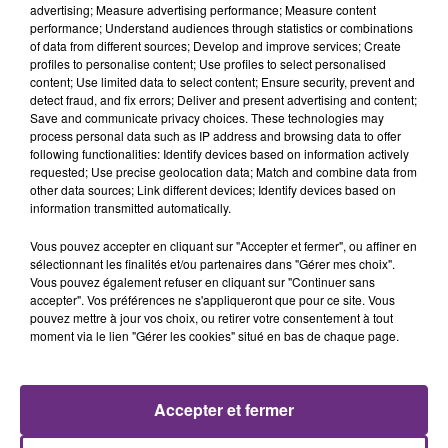
advertising; Measure advertising performance; Measure content
performance; Understand audiences through statistics or combinations
of data from different sources; Develop and improve services; Create
profiles to personalise content; Use profiles to select personalised
content; Use limited data to select content; Ensure security, prevent and
detect fraud, and fix errors; Deliver and present advertising and content;
29 juillet 2026
Save and communicate privacy choices. These technologies may
GAGNEZ VOTRE SÉJOUR AU CENTER
process personal data such as IP address and browsing data to offer
following functionalities: Identify devices based on information actively
PARCS DU LAC D’AILETTE AVEC
requested; Use precise geolocation data; Match and combine data from
CHAMPAGNE FM
other data sources; Link different devices; Identify devices based on
information transmitted automatically.
Vous pouvez accepter en cliquant sur "Accepter et fermer", ou affiner en
sélectionnant les finalités et/ou partenaires dans "Gérer mes choix".
LES PODCASTS
Vous pouvez également refuser en cliquant sur "Continuer sans
accepter". Vos préférences ne s'appliqueront que pour ce site. Vous
pouvez mettre à jour vos choix, ou retirer votre consentement à tout
moment via le lien "Gérer les cookies" situé en bas de chaque page.
Accepter et fermer