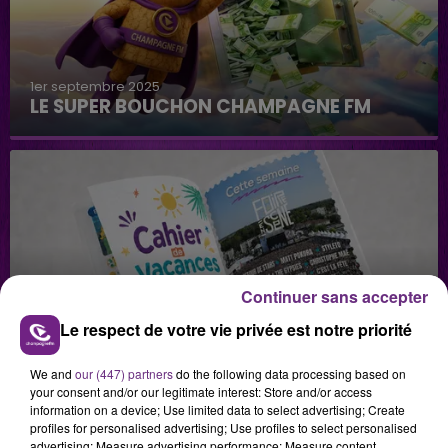
1er septembre 2025
LE SUPER BOUCHON CHAMPAGNE FM
Continuer sans accepter
29 juillet 2026
Le respect de votre vie privée est notre priorité
GAGNEZ VOS INVITATIONS VIP POUR LES
CONCERTS DE FOIRE EN SCÈNE 2026
We and
our (447) partners
do the following data processing based on
your consent and/or our legitimate interest: Store and/or access
information on a device; Use limited data to select advertising; Create
profiles for personalised advertising; Use profiles to select personalised
advertising; Measure advertising performance; Measure content