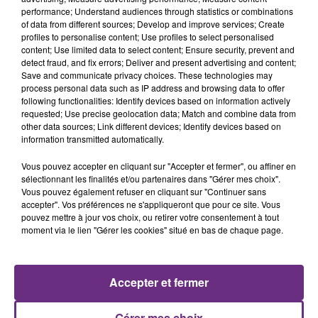
performance; Understand audiences through statistics or combinations
of data from different sources; Develop and improve services; Create
profiles to personalise content; Use profiles to select personalised
content; Use limited data to select content; Ensure security, prevent and
detect fraud, and fix errors; Deliver and present advertising and content;
29 juillet 2026
Save and communicate privacy choices. These technologies may
GAGNEZ VOTRE SÉJOUR AU CENTER
process personal data such as IP address and browsing data to offer
PARCS DU LAC D’AILETTE AVEC
following functionalities: Identify devices based on information actively
CHAMPAGNE FM
requested; Use precise geolocation data; Match and combine data from
other data sources; Link different devices; Identify devices based on
information transmitted automatically.
Vous pouvez accepter en cliquant sur "Accepter et fermer", ou affiner en
LES PODCASTS
sélectionnant les finalités et/ou partenaires dans "Gérer mes choix".
Vous pouvez également refuser en cliquant sur "Continuer sans
accepter". Vos préférences ne s'appliqueront que pour ce site. Vous
pouvez mettre à jour vos choix, ou retirer votre consentement à tout
moment via le lien "Gérer les cookies" situé en bas de chaque page.
Accepter et fermer
Gérer mes choix