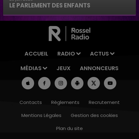
LE PARLEMENT DES ENFANTS
Le parlement des enfants
ACCUEIL
RADIO
ACTUS
MÉDIAS
JEUX
ANNONCEURS
Contacts
Règlements
Recrutement
Mentions Légales
Gestion des cookies
Plan du site
19h00 - 19h15
LA POP MACHINE - CHAMPAGNE FM