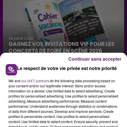
29 juillet 2026
GAGNEZ VOS INVITATIONS VIP POUR LES
CONCERTS DE FOIRE EN SCÈNE 2026
Continuer sans accepter
Le respect de votre vie privée est notre priorité
We and
our (447) partners
do the following data processing based on
your consent and/or our legitimate interest: Store and/or access
information on a device; Use limited data to select advertising; Create
profiles for personalised advertising; Use profiles to select personalised
advertising; Measure advertising performance; Measure content
29 juillet 2026
performance; Understand audiences through statistics or combinations
GAGNEZ VOTRE SÉJOUR AU CENTER
of data from different sources; Develop and improve services; Create
PARCS DU LAC D’AILETTE AVEC
profiles to personalise content; Use profiles to select personalised
CHAMPAGNE FM
content; Use limited data to select content; Ensure security, prevent and
detect fraud, and fix errors; Deliver and present advertising and content;