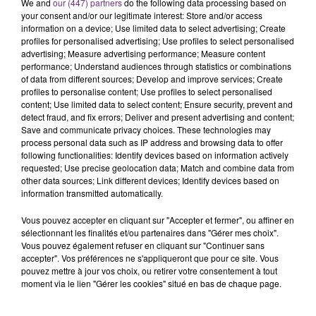
We and
our (447) partners
do the following data processing based on
29 juillet 2026
your consent and/or our legitimate interest: Store and/or access
GAGNEZ VOS INVITATIONS VIP POUR LES
information on a device; Use limited data to select advertising; Create
profiles for personalised advertising; Use profiles to select personalised
CONCERTS DE FOIRE EN SCÈNE 2026
advertising; Measure advertising performance; Measure content
performance; Understand audiences through statistics or combinations
of data from different sources; Develop and improve services; Create
profiles to personalise content; Use profiles to select personalised
content; Use limited data to select content; Ensure security, prevent and
detect fraud, and fix errors; Deliver and present advertising and content;
Save and communicate privacy choices. These technologies may
process personal data such as IP address and browsing data to offer
following functionalities: Identify devices based on information actively
requested; Use precise geolocation data; Match and combine data from
29 juillet 2026
other data sources; Link different devices; Identify devices based on
GAGNEZ VOTRE SÉJOUR AU CENTER
information transmitted automatically.
PARCS DU LAC D’AILETTE AVEC
Vous pouvez accepter en cliquant sur "Accepter et fermer", ou affiner en
CHAMPAGNE FM
sélectionnant les finalités et/ou partenaires dans "Gérer mes choix".
Vous pouvez également refuser en cliquant sur "Continuer sans
accepter". Vos préférences ne s'appliqueront que pour ce site. Vous
pouvez mettre à jour vos choix, ou retirer votre consentement à tout
LES PODCASTS
moment via le lien "Gérer les cookies" situé en bas de chaque page.