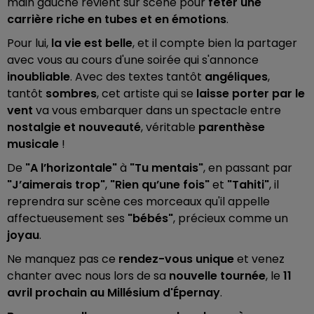
main gauche revient sur scène pour
fêter une
carrière riche en tubes et en émotions
.
Pour lui,
la vie est belle
, et il compte bien la partager
avec vous au cours d'une soirée qui s'annonce
inoubliable
. Avec des textes tantôt
angéliques
,
tantôt
sombres
, cet artiste qui se
laisse porter par le
vent
va vous embarquer dans un spectacle entre
nostalgie et nouveauté
, véritable
parenthèse
musicale
!
De
"A l’horizontale"
à
"Tu mentais"
, en passant par
"J’aimerais trop"
,
"Rien qu’une fois"
et
"Tahiti"
, il
reprendra sur scène ces morceaux qu'il appelle
affectueusement ses
"bébés"
, précieux comme un
joyau
.
Ne manquez pas ce
rendez-vous unique
et venez
chanter avec nous lors de sa
nouvelle tournée
, le
11
avril prochain au Millésium d'Épernay
.