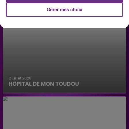
Gérer mes choix
2 juillet 2026
HÔPITAL DE MON TOUDOU
Hôpital de mon Toudou