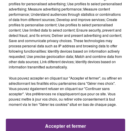
profiles for personalised advertising; Use profiles to select personalised
advertising; Measure advertising performance; Measure content
performance; Understand audiences through statistics or combinations
of data from different sources; Develop and improve services; Create
profiles to personalise content; Use profiles to select personalised
content; Use limited data to select content; Ensure security, prevent and
detect fraud, and fix errors; Deliver and present advertising and content;
Save and communicate privacy choices. These technologies may
process personal data such as IP address and browsing data to offer
29 juillet 2026
GAGNEZ VOTRE SÉJOUR AU CENTER
following functionalities: Identify devices based on information actively
requested; Use precise geolocation data; Match and combine data from
PARCS DU LAC D’AILETTE AVEC
other data sources; Link different devices; Identify devices based on
CHAMPAGNE FM
information transmitted automatically.
Vous pouvez accepter en cliquant sur "Accepter et fermer", ou affiner en
sélectionnant les finalités et/ou partenaires dans "Gérer mes choix".
Vous pouvez également refuser en cliquant sur "Continuer sans
LES PODCASTS
accepter". Vos préférences ne s'appliqueront que pour ce site. Vous
pouvez mettre à jour vos choix, ou retirer votre consentement à tout
moment via le lien "Gérer les cookies" situé en bas de chaque page.
Accepter et fermer