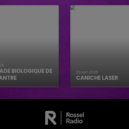
026
ADE BIOLOGIQUE DE
23 juin 2026
ANTRE
CANICHE LASER
e biologique de
Caniche Laser
tre