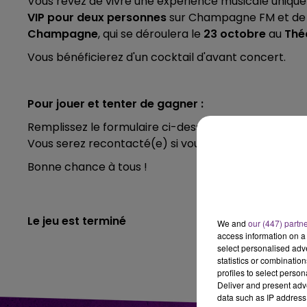
Vous rêvez de vivre une expérience musicale uniq
VIP pour deux personnes
sur Champagne FM et de p
16h00 - 20h00
7h00 - 11h00
Champagne
, qui se déroulera le
23 octobre
au
Thé
K-END CHAMPAGNE FM
BEST OF
Vous bénéficierez d'un cocktail d'avant concert.
Pour jouer et tenter de gagner :
Remplissez le formulaire ci-dessous.
Vous serez recontacté(e) si vous avez gagné.
Bonne chance à tous !
Le jeu est terminé
We and
our (447) partn
access information on a 
select personalised ad
statistics or combinatio
profiles to select person
Deliver and present adv
data such as IP address 