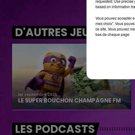
requested; Use precise g
based on information tra
Vous pouvez accepter en 
mes choix". Vous pouvez
D'AUTRES JEUX
ce site. Vous pouvez met
bas de chaque page.
1er septembre 2025
LE SUPER BOUCHON CHAMPAGNE FM
LES PODCASTS