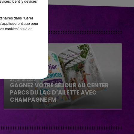
vices; Identify devices
rtenaires dans "Gérer
s'appliqueront que pour
les cookies" situé en
29 juillet 2026
GAGNEZ VOTRE SÉJOUR AU CENTER
PARCS DU LAC D’AILETTE AVEC
CHAMPAGNE FM