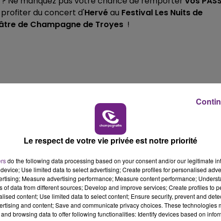
ue ? Ne manquez pas votre chance de remporter
vos PAS
rofiter du concert d'
Hervé
au
Festival Les Nuits de
11h0
âtre de Champagne de Troyes
!
LE WEEK-EN
Contin
Le respect de votre vie privée est notre priorité
ers
do the following data processing based on your consent and/or our legitimate int
device; Use limited data to select advertising; Create profiles for personalised adver
vertising; Measure advertising performance; Measure content performance; Unders
ns of data from different sources; Develop and improve services; Create profiles to 
alised content; Use limited data to select content; Ensure security, prevent and detect
ertising and content; Save and communicate privacy choices. These technologies
and browsing data to offer following functionalities: Identify devices based on infor