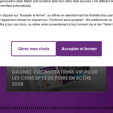
eolocation data; Match and combine data from other data sources; Link different de
nsmitted automatically.
cliquant sur "Accepter et fermer", ou affiner en sélectionnant les finalités et/ou pa
 également refuser en cliquant sur "Continuer sans accepter". Vos préférences ne 
tre à jour vos choix, ou retirer votre consentement à tout moment via le lien "Gérer 
Gérer mes choix
Accepter et fermer
29 juillet 2026
GAGNEZ VOS INVITATIONS VIP POUR
LES CONCERTS DE FOIRE EN SCÈNE
2026