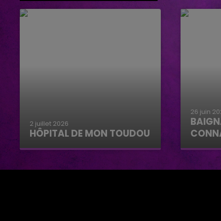
26 juin 2
BAIGN
2 juillet 2026
HÔPITAL DE MON TOUDOU
CONN
Hôpital de mon Toudou
Baignad
Connan