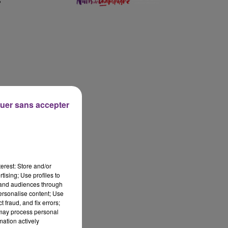
S
0 - 16h00
16h00 - 
D CHAMPAGNE FM
LE WEEK-END C
uer sans accepter
erest: Store and/or
tising; Use profiles to
tand audiences through
personalise content; Use
 fraud, and fix errors;
 may process personal
mation actively