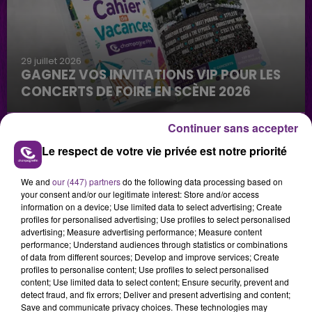
29 juillet 2026
GAGNEZ VOS INVITATIONS VIP POUR LES
CONCERTS DE FOIRE EN SCÈNE 2026
Continuer sans accepter
Le respect de votre vie privée est notre priorité
We and
our (447) partners
do the following data processing based on
your consent and/or our legitimate interest: Store and/or access
information on a device; Use limited data to select advertising; Create
29 juillet 2026
profiles for personalised advertising; Use profiles to select personalised
GAGNEZ VOTRE SÉJOUR AU CENTER
advertising; Measure advertising performance; Measure content
performance; Understand audiences through statistics or combinations
PARCS DU LAC D’AILETTE AVEC
of data from different sources; Develop and improve services; Create
CHAMPAGNE FM
profiles to personalise content; Use profiles to select personalised
content; Use limited data to select content; Ensure security, prevent and
detect fraud, and fix errors; Deliver and present advertising and content;
Save and communicate privacy choices. These technologies may