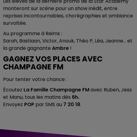
Les élèves de la dernière promo de la
Star Academy
monteront sur scène pour un show inédit, entre
reprises incontournables, chorégraphies et ambiance
survoltée.
Au programme à Reims :
Sarah, Bastiaan, Victor, Anouk, Théo P, Léa, Jeanne… et
la grande gagnante
Ambre
!
GAGNEZ VOS PLACES AVEC
CHAMPAGNE FM
Pour tenter votre chance :
Écoutez
La Famille Champagne FM
avec Ruben, Jess
et Manu, tous les matins dès
6h.
Envoyez
POP
par SMS au
7 20 18
.