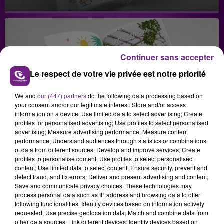
Continuer sans accepter
Le respect de votre vie privée est notre priorité
29 juillet 2026
GAGNEZ VOTRE SÉJOUR AU CENTER
We and
our (447) partners
do the following data processing based on
your consent and/or our legitimate interest: Store and/or access
PARCS DU LAC D’AILETTE AVEC
information on a device; Use limited data to select advertising; Create
CHAMPAGNE FM
profiles for personalised advertising; Use profiles to select personalised
advertising; Measure advertising performance; Measure content
performance; Understand audiences through statistics or combinations
of data from different sources; Develop and improve services; Create
profiles to personalise content; Use profiles to select personalised
LES PODCASTS
content; Use limited data to select content; Ensure security, prevent and
detect fraud, and fix errors; Deliver and present advertising and content;
Save and communicate privacy choices. These technologies may
process personal data such as IP address and browsing data to offer
following functionalities: Identify devices based on information actively
requested; Use precise geolocation data; Match and combine data from
other data sources; Link different devices; Identify devices based on