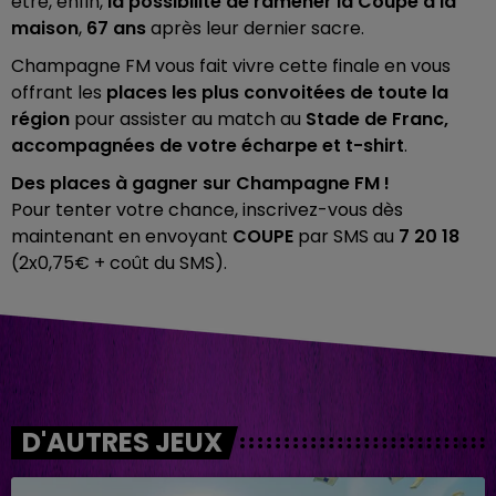
être, enfin,
la possibilité de ramener la Coupe à la
maison
,
67 ans
après leur dernier sacre.
Champagne FM vous fait vivre cette finale en vous
offrant les
places les plus convoitées de toute la
région
pour assister au match au
Stade de Franc,
accompagnées de votre écharpe et t-shirt
.
Des places à gagner sur Champagne FM !
Pour tenter votre chance, inscrivez-vous dès
maintenant en envoyant
COUPE
par SMS au
7 20 18
(2x0,75€ + coût du SMS).
D'AUTRES JEUX