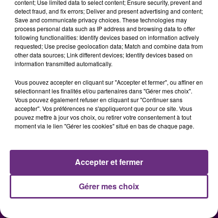
PARCS DU LAC D’AILETTE AVEC
content; Use limited data to select content; Ensure security, prevent and
detect fraud, and fix errors; Deliver and present advertising and content;
CHAMPAGNE FM
Save and communicate privacy choices. These technologies may
process personal data such as IP address and browsing data to offer
following functionalities: Identify devices based on information actively
requested; Use precise geolocation data; Match and combine data from
LES PODCASTS
other data sources; Link different devices; Identify devices based on
information transmitted automatically.
Vous pouvez accepter en cliquant sur "Accepter et fermer", ou affiner en
sélectionnant les finalités et/ou partenaires dans "Gérer mes choix".
Vous pouvez également refuser en cliquant sur "Continuer sans
accepter". Vos préférences ne s'appliqueront que pour ce site. Vous
pouvez mettre à jour vos choix, ou retirer votre consentement à tout
moment via le lien "Gérer les cookies" situé en bas de chaque page.
Accepter et fermer
Gérer mes choix