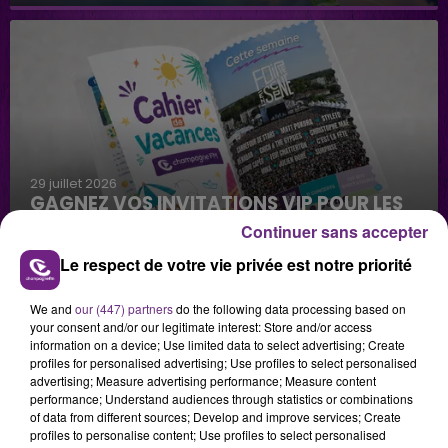
29 juillet 2026
GAGNEZ VOS INVITATIONS VIP POUR LES
CONCERTS DE FOIRE EN SCÈNE 2026
Continuer sans accepter
Le respect de votre vie privée est notre priorité
We and
our (447) partners
do the following data processing based on
your consent and/or our legitimate interest: Store and/or access
information on a device; Use limited data to select advertising; Create
profiles for personalised advertising; Use profiles to select personalised
advertising; Measure advertising performance; Measure content
performance; Understand audiences through statistics or combinations
29 juillet 2026
of data from different sources; Develop and improve services; Create
GAGNEZ VOTRE SÉJOUR AU CENTER
profiles to personalise content; Use profiles to select personalised