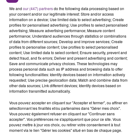
We and
our (447) partners
do the following data processing based on
your consent and/or our legitimate interest: Store and/or access
information on a device; Use limited data to select advertising; Create
29 juillet 2026
profiles for personalised advertising; Use profiles to select personalised
GAGNEZ VOS INVITATIONS VIP POUR LES
advertising; Measure advertising performance; Measure content
CONCERTS DE FOIRE EN SCÈNE 2026
performance; Understand audiences through statistics or combinations
of data from different sources; Develop and improve services; Create
profiles to personalise content; Use profiles to select personalised
content; Use limited data to select content; Ensure security, prevent and
detect fraud, and fix errors; Deliver and present advertising and content;
Save and communicate privacy choices. These technologies may
process personal data such as IP address and browsing data to offer
following functionalities: Identify devices based on information actively
requested; Use precise geolocation data; Match and combine data from
other data sources; Link different devices; Identify devices based on
29 juillet 2026
information transmitted automatically.
GAGNEZ VOTRE SÉJOUR AU CENTER
PARCS DU LAC D’AILETTE AVEC
Vous pouvez accepter en cliquant sur "Accepter et fermer", ou affiner en
sélectionnant les finalités et/ou partenaires dans "Gérer mes choix".
CHAMPAGNE FM
Vous pouvez également refuser en cliquant sur "Continuer sans
accepter". Vos préférences ne s'appliqueront que pour ce site. Vous
pouvez mettre à jour vos choix, ou retirer votre consentement à tout
moment via le lien "Gérer les cookies" situé en bas de chaque page.