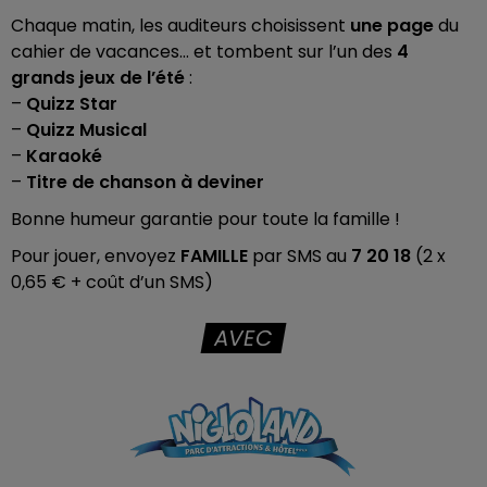
Chaque matin, les auditeurs choisissent
une page
du
cahier de vacances… et tombent sur l’un des
4
grands jeux de l’été
:
–
Quizz Star
–
Quizz Musical
–
Karaoké
–
Titre de chanson à deviner
Bonne humeur garantie pour toute la famille !
Pour jouer, envoyez
FAMILLE
par SMS au
7 20 18
(2 x
0,65 € + coût d’un SMS)
AVEC