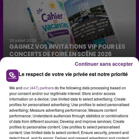
29 juillet 2026
GAGNEZ VOS INVITATIONS VIP POUR LES
CONCERTS DE FOIRE EN SCÈNE 2026
Continuer sans accepter
Le respect de votre vie privée est notre priorité
We and
our (447) partners
do the following data processing based on
your consent and/or our legitimate interest: Store and/or access
information on a device; Use limited data to select advertising; Create
profiles for personalised advertising; Use profiles to select personalised
advertising; Measure advertising performance; Measure content
29 juillet 2026
performance; Understand audiences through statistics or combinations
GAGNEZ VOTRE SÉJOUR AU CENTER
of data from different sources; Develop and improve services; Create
PARCS DU LAC D’AILETTE AVEC
profiles to personalise content; Use profiles to select personalised
CHAMPAGNE FM
content; Use limited data to select content; Ensure security, prevent and
detect fraud, and fix errors; Deliver and present advertising and content;