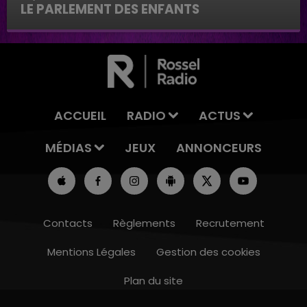
LE PARLEMENT DES ENFANTS
Le parlement des enfants
ACCUEIL
RADIO
ACTUS
MÉDIAS
JEUX
ANNONCEURS
Contacts
Règlements
Recrutement
Mentions Légales
Gestion des cookies
Plan du site
16h00 - 20h00
LE WEEK-END CHAMPAGNE FM