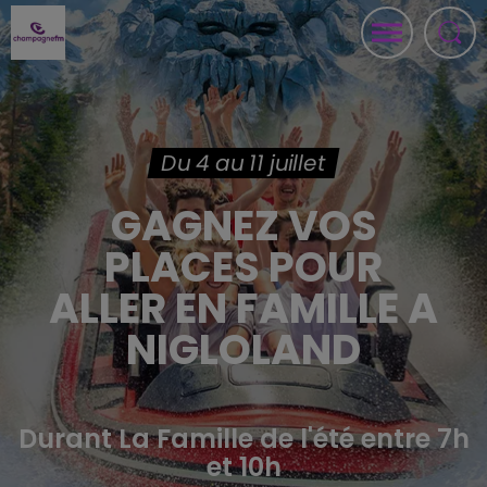
Du 4 au 11 juillet
GAGNEZ VOS
PLACES POUR
ALLER EN FAMILLE A
NIGLOLAND
Durant La Famille de l'été entre 7h
et 10h