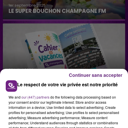
1er septembre 2025
LE SUPER BOUCHON CHAMPAGNE FM
29 juillet 2026
Continuer sans accepter
GAGNEZ VOS INVITATIONS VIP POUR LES
CONCERTS DE FOIRE EN SCÈNE 2026
Le respect de votre vie privée est notre priorité
We and
our (447) partners
do the following data processing based on
your consent and/or our legitimate interest: Store and/or access
information on a device; Use limited data to select advertising; Create
profiles for personalised advertising; Use profiles to select personalised
advertising; Measure advertising performance; Measure content
performance; Understand audiences through statistics or combinations
of data from different sources; Develop and improve services; Create