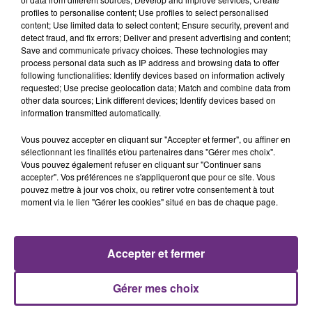
profiles to personalise content; Use profiles to select personalised
29 juillet 2026
content; Use limited data to select content; Ensure security, prevent and
GAGNEZ VOTRE SÉJOUR AU CENTER
detect fraud, and fix errors; Deliver and present advertising and content;
PARCS DU LAC D’AILETTE AVEC
Save and communicate privacy choices. These technologies may
CHAMPAGNE FM
process personal data such as IP address and browsing data to offer
following functionalities: Identify devices based on information actively
requested; Use precise geolocation data; Match and combine data from
other data sources; Link different devices; Identify devices based on
information transmitted automatically.
LES PODCASTS
Vous pouvez accepter en cliquant sur "Accepter et fermer", ou affiner en
sélectionnant les finalités et/ou partenaires dans "Gérer mes choix".
Vous pouvez également refuser en cliquant sur "Continuer sans
accepter". Vos préférences ne s'appliqueront que pour ce site. Vous
pouvez mettre à jour vos choix, ou retirer votre consentement à tout
moment via le lien "Gérer les cookies" situé en bas de chaque page.
Accepter et fermer
Gérer mes choix