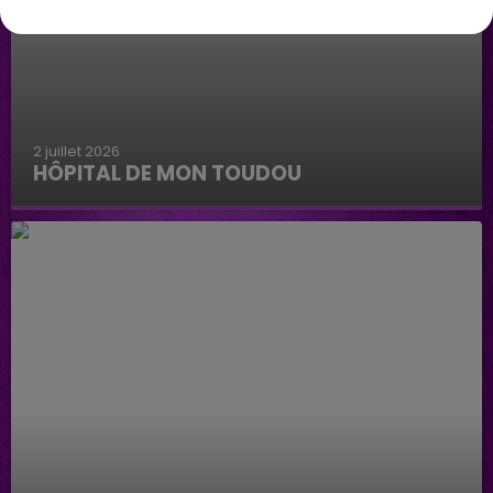
2 juillet 2026
HÔPITAL DE MON TOUDOU
Hôpital de mon Toudou