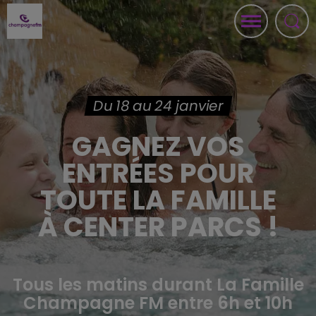
Du 18 au 24 janvier
GAGNEZ VOS
ENTRÉES POUR
TOUTE LA FAMILLE
À CENTER PARCS !
Tous les matins durant La Famille
Champagne FM entre 6h et 10h