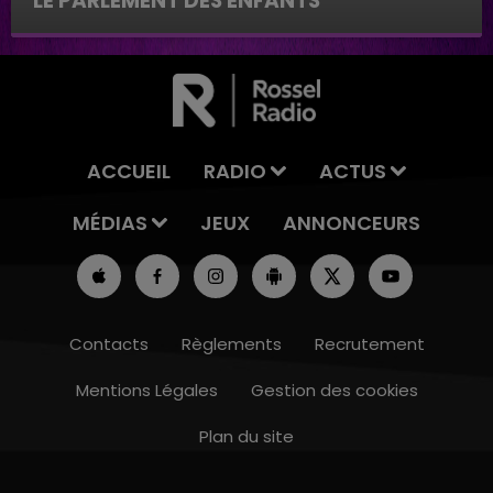
LE PARLEMENT DES ENFANTS
Le parlement des enfants
ACCUEIL
RADIO
ACTUS
MÉDIAS
JEUX
ANNONCEURS
Contacts
Règlements
Recrutement
Mentions Légales
Gestion des cookies
Plan du site
7h00 - 12h00
LE WEEK-END CHAMPAGNE FM