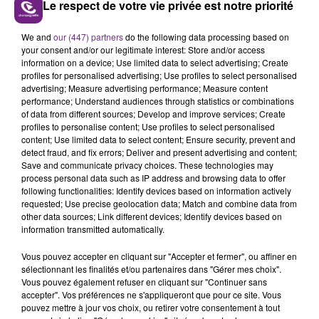
Le respect de votre vie privée est notre priorité
We and
our (447) partners
do the following data processing based on
your consent and/or our legitimate interest: Store and/or access
information on a device; Use limited data to select advertising; Create
profiles for personalised advertising; Use profiles to select personalised
29 juillet 2026
advertising; Measure advertising performance; Measure content
GAGNEZ VOS INVITATIONS VIP POUR LES
performance; Understand audiences through statistics or combinations
CONCERTS DE FOIRE EN SCÈNE 2026
of data from different sources; Develop and improve services; Create
profiles to personalise content; Use profiles to select personalised
content; Use limited data to select content; Ensure security, prevent and
detect fraud, and fix errors; Deliver and present advertising and content;
Save and communicate privacy choices. These technologies may
process personal data such as IP address and browsing data to offer
following functionalities: Identify devices based on information actively
requested; Use precise geolocation data; Match and combine data from
other data sources; Link different devices; Identify devices based on
information transmitted automatically.
29 juillet 2026
GAGNEZ VOTRE SÉJOUR AU CENTER
Vous pouvez accepter en cliquant sur "Accepter et fermer", ou affiner en
sélectionnant les finalités et/ou partenaires dans "Gérer mes choix".
PARCS DU LAC D’AILETTE AVEC
Vous pouvez également refuser en cliquant sur "Continuer sans
CHAMPAGNE FM
accepter". Vos préférences ne s'appliqueront que pour ce site. Vous
pouvez mettre à jour vos choix, ou retirer votre consentement à tout