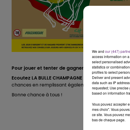
We and
our (447) partn
access information on a 
select personalised ad
statistics or combinatio
Pour jouer et tenter de gagner :
profiles to select person
Ecoutez LA BULLE CHAMPAGNE FM de 16h à 20h
et 
Deliver and present adv
data such as IP address 
chances en remplissant également le formulaire ci
requested; Use precise g
based on information tra
Bonne chance à tous !
Vous pouvez accepter en 
mes choix". Vous pouvez
ce site. Vous pouvez met
bas de chaque page.