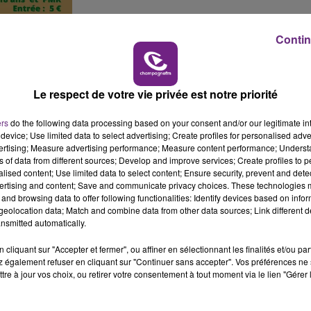
Contin
Le respect de votre vie privée est notre priorité
ers
do the following data processing based on your consent and/or our legitimate int
device; Use limited data to select advertising; Create profiles for personalised adver
vertising; Measure advertising performance; Measure content performance; Unders
ns of data from different sources; Develop and improve services; Create profiles to 
alised content; Use limited data to select content; Ensure security, prevent and detect
au signal, appelez nous au
03 26 47 08 08.
Multipliez vos
ertising and content; Save and communicate privacy choices. These technologies
and browsing data to offer following functionalities: Identify devices based on infor
-dessous.
eolocation data; Match and combine data from other data sources; Link different de
nsmitted automatically.
cliquant sur "Accepter et fermer", ou affiner en sélectionnant les finalités et/ou pa
 également refuser en cliquant sur "Continuer sans accepter". Vos préférences ne 
tre à jour vos choix, ou retirer votre consentement à tout moment via le lien "Gérer 