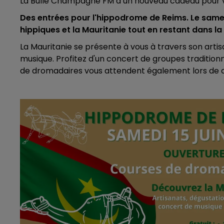
La Bulle Champagne FM a un nouveau cadeau pour v
6h00 - 10h00
Des entrées pour l'hippodrome de Reims. Le samed
LA FAMILLE
hippiques et la Mauritanie tout en restant dans la
La Mauritanie se présente à vous à travers son artisa
musique. Profitez d'un concert de groupes tradition
de dromadaires vous attendent également lors de c