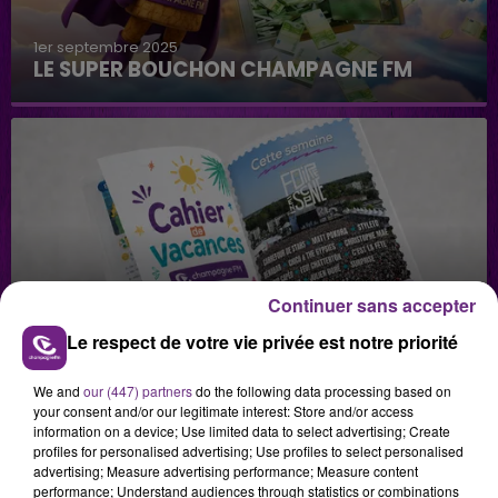
1er septembre 2025
LE SUPER BOUCHON CHAMPAGNE FM
29 juillet 2026
Continuer sans accepter
GAGNEZ VOS INVITATIONS VIP POUR LES
Le respect de votre vie privée est notre priorité
CONCERTS DE FOIRE EN SCÈNE 2026
We and
our (447) partners
do the following data processing based on
your consent and/or our legitimate interest: Store and/or access
information on a device; Use limited data to select advertising; Create
profiles for personalised advertising; Use profiles to select personalised
advertising; Measure advertising performance; Measure content
performance; Understand audiences through statistics or combinations