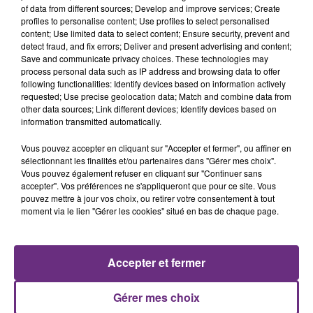
of data from different sources; Develop and improve services; Create
profiles to personalise content; Use profiles to select personalised
29 juillet 2026
content; Use limited data to select content; Ensure security, prevent and
GAGNEZ VOTRE SÉJOUR AU CENTER
detect fraud, and fix errors; Deliver and present advertising and content;
Save and communicate privacy choices. These technologies may
PARCS DU LAC D’AILETTE AVEC
process personal data such as IP address and browsing data to offer
CHAMPAGNE FM
following functionalities: Identify devices based on information actively
requested; Use precise geolocation data; Match and combine data from
other data sources; Link different devices; Identify devices based on
information transmitted automatically.
LES PODCASTS
Vous pouvez accepter en cliquant sur "Accepter et fermer", ou affiner en
sélectionnant les finalités et/ou partenaires dans "Gérer mes choix".
Vous pouvez également refuser en cliquant sur "Continuer sans
accepter". Vos préférences ne s'appliqueront que pour ce site. Vous
pouvez mettre à jour vos choix, ou retirer votre consentement à tout
moment via le lien "Gérer les cookies" situé en bas de chaque page.
Accepter et fermer
Gérer mes choix