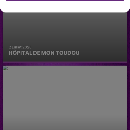
2 juillet 2026
HÔPITAL DE MON TOUDOU
Hôpital de mon Toudou