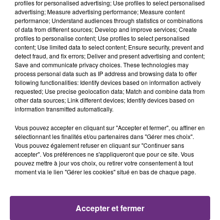
profiles for personalised advertising; Use profiles to select personalised
advertising; Measure advertising performance; Measure content
performance; Understand audiences through statistics or combinations
of data from different sources; Develop and improve services; Create
profiles to personalise content; Use profiles to select personalised
content; Use limited data to select content; Ensure security, prevent and
detect fraud, and fix errors; Deliver and present advertising and content;
Save and communicate privacy choices. These technologies may
29 juillet 2026
process personal data such as IP address and browsing data to offer
GAGNEZ VOTRE SÉJOUR AU CENTER
following functionalities: Identify devices based on information actively
PARCS DU LAC D’AILETTE AVEC
requested; Use precise geolocation data; Match and combine data from
other data sources; Link different devices; Identify devices based on
CHAMPAGNE FM
information transmitted automatically.
Vous pouvez accepter en cliquant sur "Accepter et fermer", ou affiner en
sélectionnant les finalités et/ou partenaires dans "Gérer mes choix".
LES PODCASTS
Vous pouvez également refuser en cliquant sur "Continuer sans
accepter". Vos préférences ne s'appliqueront que pour ce site. Vous
pouvez mettre à jour vos choix, ou retirer votre consentement à tout
moment via le lien "Gérer les cookies" situé en bas de chaque page.
Accepter et fermer