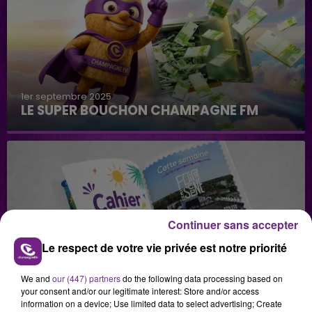
1er septembre 2025
LE SUPER BOUCHON CHAMPAGNE FM
Continuer sans accepter
Le respect de votre vie privée est notre priorité
29 juillet 2026
GAGNEZ VOS INVITATIONS VIP POUR LES
We and
our (447) partners
do the following data processing based on
CONCERTS DE FOIRE EN SCÈNE 2026
your consent and/or our legitimate interest: Store and/or access
information on a device; Use limited data to select advertising; Create