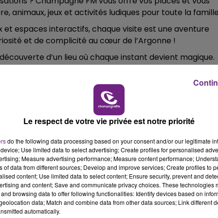
nsations ? Champagne FM vous offre vos places et vous
14h00 - 15h00
re, animaux, jeux et activités ludiques pour toute la famill
LA RADIO POP
 et espaces interactifs, chaque visite est une aventure
riosité et de complicité au cœur de l’Argonne !
 découverte d’un lieu où chaque instant devient magique.
Contin
ier de Vacances Champagne FM
et amusez-vous avec
, Karaoké ou "Devine le Titre"
. Fous rires garantis… et de
Le respect de votre vie privée est notre priorité
 au
7 20 18
ers
do the following data processing based on your consent and/or our legitimate int
device; Use limited data to select advertising; Create profiles for personalised adver
vertising; Measure advertising performance; Measure content performance; Unders
ns of data from different sources; Develop and improve services; Create profiles to 
alised content; Use limited data to select content; Ensure security, prevent and detect
ertising and content; Save and communicate privacy choices. These technologies
and browsing data to offer following functionalities: Identify devices based on infor
eolocation data; Match and combine data from other data sources; Link different de
nsmitted automatically.