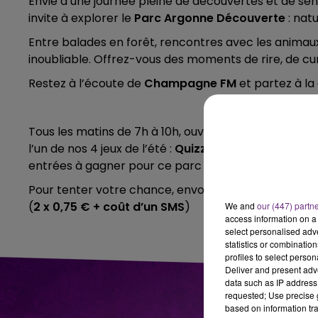
Envie d’une journée pleine de découvertes et de se
10h00 - 14h00
invite à explorer le
Parc Argonne Découverte
: natu
LE TICKET DE CAISSE
Entre balades en forêt, rencontres avec les animaux
inoubliable. Offrez-vous des moments de rire, de cu
Restez à l’écoute de
Champagne FM
et partez à la
Tous les matins de 7h à 10h, ouvrez une page du
Cah
l’un de nos 4 jeux de l’été :
Quizz Star, Quizz Musical
entrées à gagner pour ce parc unique !
Pour tenter votre chance, envoyez
FAMILLE
par SMS
(
2 x 0,75 € + coût d’un SMS
)
We and
our (447) partn
access information on a 
select personalised ad
statistics or combinatio
profiles to select person
Deliver and present adv
data such as IP address 
requested; Use precise g
based on information tra