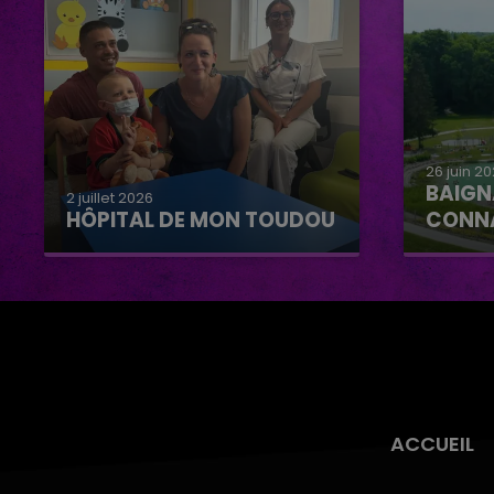
26 juin 2
BAIGN
2 juillet 2026
HÔPITAL DE MON TOUDOU
CONN
Hôpital de mon Toudou
Baignad
Connan
ACCUEIL