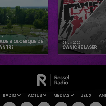
026
ADE BIOLOGIQUE DE
23 juin 2026
ANTRE
CANICHE LASER
e biologique de
Caniche Laser
tre
RADIO
ACTUS
MÉDIAS
JEUX
AN