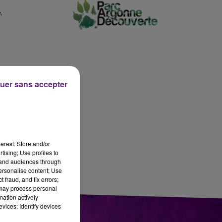
15h00 - 19h00
e.
LE CLUB CHAMPAGNE FM
uer sans accepter
s
erest: Store and/or
tising; Use profiles to
tand audiences through
personalise content; Use
 fraud, and fix errors;
 may process personal
mation actively
vices; Identify devices