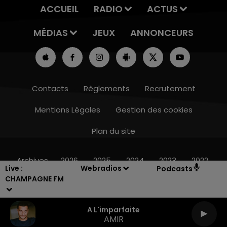
ACCUEIL
RADIO
ACTUS
MÉDIAS
JEUX
ANNONCEURS
Contacts
Règlements
Recrutement
Mentions Légales
Gestion des cookies
Plan du site
19h00 - 19h15
LA POP MACHINE - CHAMPAGNE FM
Archives
2026
2025
2024
2023
2022
Live :
Webradios
Podcasts
CHAMPAGNE FM
A L'imparfaite
AMIR