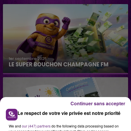
1er septembre 2025
LE SUPER BOUCHON CHAMPAGNE FM
Continuer sans accepter
Le respect de votre vie privée est notre priorité
29 juillet 2026
We and
our (447) partners
do the following data processing based on
GAGNEZ VOS INVITATIONS VIP POUR LES