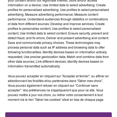
your consent and/or our legitimate interest: Store and/or access
information on a device; Use limited data to select advertising; Create
CONCERTS DE FOIRE EN SCÈNE 2026
profiles for personalised advertising; Use profiles to select personalised
advertising; Measure advertising performance; Measure content
performance; Understand audiences through statistics or combinations
of data from different sources; Develop and improve services; Create
profiles to personalise content; Use profiles to select personalised
content; Use limited data to select content; Ensure security, prevent and
detect fraud, and fix errors; Deliver and present advertising and content;
Save and communicate privacy choices. These technologies may
process personal data such as IP address and browsing data to offer
following functionalities: Identify devices based on information actively
29 juillet 2026
requested; Use precise geolocation data; Match and combine data from
GAGNEZ VOTRE SÉJOUR AU CENTER
other data sources; Link different devices; Identify devices based on
PARCS DU LAC D’AILETTE AVEC
information transmitted automatically.
CHAMPAGNE FM
Vous pouvez accepter en cliquant sur "Accepter et fermer", ou affiner en
sélectionnant les finalités et/ou partenaires dans "Gérer mes choix".
Vous pouvez également refuser en cliquant sur "Continuer sans
accepter". Vos préférences ne s'appliqueront que pour ce site. Vous
LES PODCASTS
pouvez mettre à jour vos choix, ou retirer votre consentement à tout
moment via le lien "Gérer les cookies" situé en bas de chaque page.