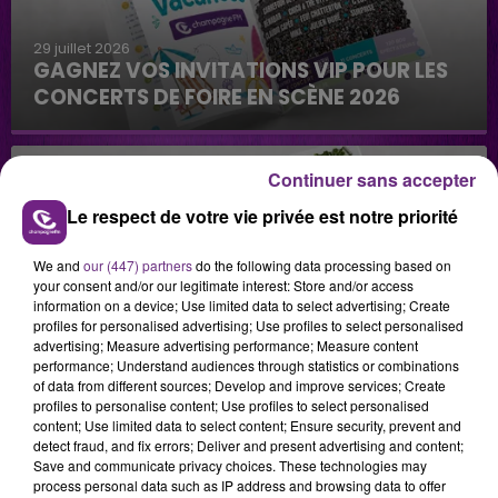
29 juillet 2026
GAGNEZ VOS INVITATIONS VIP POUR LES
CONCERTS DE FOIRE EN SCÈNE 2026
Continuer sans accepter
Le respect de votre vie privée est notre priorité
We and
our (447) partners
do the following data processing based on
your consent and/or our legitimate interest: Store and/or access
29 juillet 2026
information on a device; Use limited data to select advertising; Create
GAGNEZ VOTRE SÉJOUR AU CENTER
profiles for personalised advertising; Use profiles to select personalised
PARCS DU LAC D’AILETTE AVEC
advertising; Measure advertising performance; Measure content
performance; Understand audiences through statistics or combinations
CHAMPAGNE FM
of data from different sources; Develop and improve services; Create
profiles to personalise content; Use profiles to select personalised
content; Use limited data to select content; Ensure security, prevent and
detect fraud, and fix errors; Deliver and present advertising and content;
LES PODCASTS
Save and communicate privacy choices. These technologies may
process personal data such as IP address and browsing data to offer