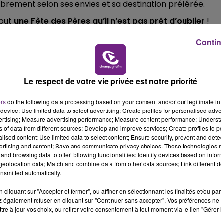
 librement selon ses envies et sa destination préférée.
10h00 - 14h00
tout
une Fête des Pères qu’il n’est pas prêt d’oublier
!
LE TICKET DE CAISSE
ss et Manu sur Champagne FM
Contin
Le respect de votre vie privée est notre priorité
ers
do the following data processing based on your consent and/or our legitimate int
device; Use limited data to select advertising; Create profiles for personalised adver
vertising; Measure advertising performance; Measure content performance; Unders
ns of data from different sources; Develop and improve services; Create profiles to 
alised content; Use limited data to select content; Ensure security, prevent and detect
ertising and content; Save and communicate privacy choices. These technologies
and browsing data to offer following functionalities: Identify devices based on infor
eolocation data; Match and combine data from other data sources; Link different de
nsmitted automatically.
cliquant sur "Accepter et fermer", ou affiner en sélectionnant les finalités et/ou pa
 également refuser en cliquant sur "Continuer sans accepter". Vos préférences ne 
tre à jour vos choix, ou retirer votre consentement à tout moment via le lien "Gérer 