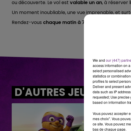
ou découverte. Le vol est
valable un an
, à réserver
6h00 - 10h00
Un moment inoubliable, une vue imprenable, et sur
LA FAMILLE
Rendez-vous
chaque matin à 7h15
avec
Ruben, Je
We and
our (447) partn
access information on a 
select personalised ad
statistics or combinatio
profiles to select person
Deliver and present adv
D'AUTRES JEUX
data such as IP address 
requested; Use precise g
based on information tra
Vous pouvez accepter en 
mes choix". Vous pouvez
ce site. Vous pouvez met
bas de chaque page.