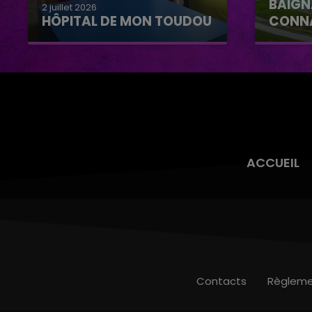
BAIGN
2 juillet 2026
HÔPITAL DE MON TOUDOU
CONN
Hôpital de mon Toudou
Baignad
Connan
ACCUEIL
Contacts
Règleme