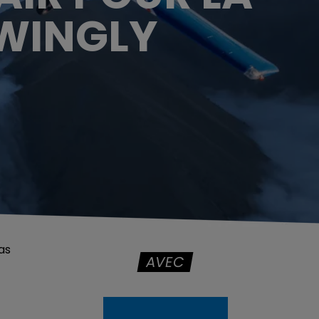
 WINGLY
as
AVEC