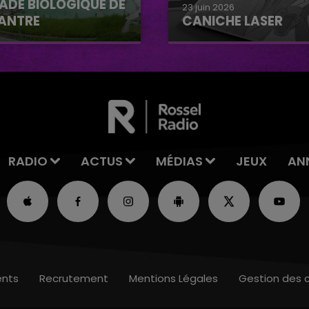
ADE BIOLOGIQUE DE
23 juin 2026
ANTRE
CANICHE LASER
e biologique de
Caniche Laser
tre
RADIO
ACTUS
MÉDIAS
JEUX
AN
nts
Recrutement
Mentions Légales
Gestion des 