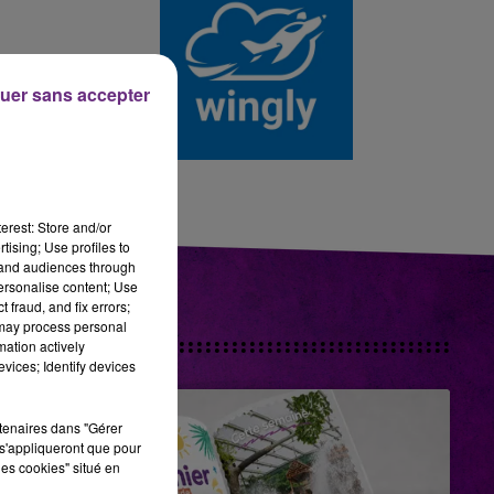
14h00 - 15h00
LA RADIO POP
uer sans accepter
erest: Store and/or
tising; Use profiles to
tand audiences through
personalise content; Use
 fraud, and fix errors;
 may process personal
mation actively
vices; Identify devices
rtenaires dans "Gérer
s'appliqueront que pour
les cookies" situé en