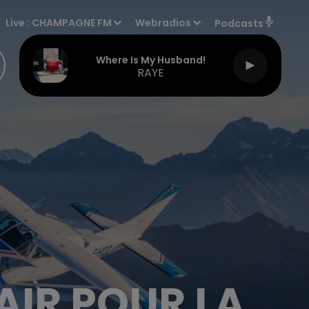
Live :
CHAMPAGNE FM
Webradios
Podcasts
Where Is My Husband!
RAYE
AIR POUR LA