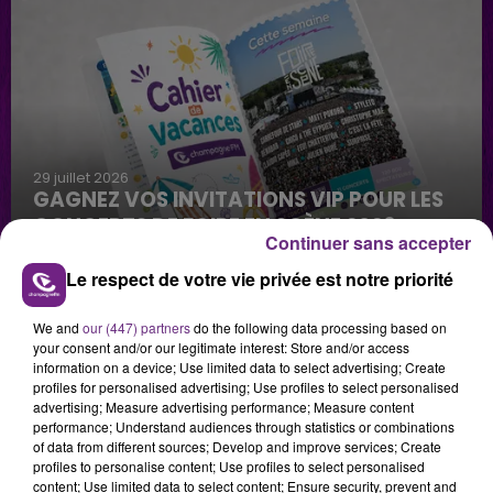
29 juillet 2026
GAGNEZ VOS INVITATIONS VIP POUR LES
CONCERTS DE FOIRE EN SCÈNE 2026
Continuer sans accepter
Le respect de votre vie privée est notre priorité
We and
our (447) partners
do the following data processing based on
your consent and/or our legitimate interest: Store and/or access
information on a device; Use limited data to select advertising; Create
profiles for personalised advertising; Use profiles to select personalised
advertising; Measure advertising performance; Measure content
29 juillet 2026
performance; Understand audiences through statistics or combinations
GAGNEZ VOTRE SÉJOUR AU CENTER
of data from different sources; Develop and improve services; Create
profiles to personalise content; Use profiles to select personalised
PARCS DU LAC D’AILETTE AVEC
content; Use limited data to select content; Ensure security, prevent and