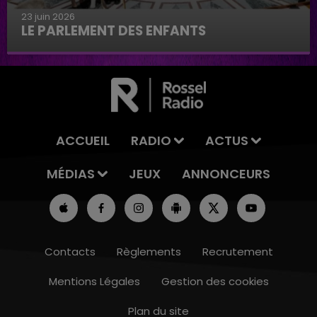
23 juin 2026
LE PARLEMENT DES ENFANTS
Le parlement des enfants
ACCUEIL
RADIO
ACTUS
MÉDIAS
JEUX
ANNONCEURS
Contacts
Règlements
Recrutement
Mentions Légales
Gestion des cookies
5h00 - 6h00
LE BEST OF DE LA FAMILLE CHAMPAGNE
Plan du site