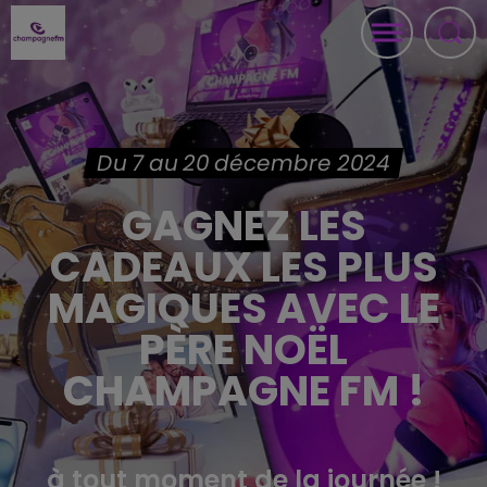
Du 7 au 20 décembre 2024
GAGNEZ LES
CADEAUX LES PLUS
MAGIQUES AVEC LE
PÈRE NOËL
CHAMPAGNE FM !
à tout moment de la journée !