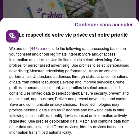
Continuer sans accepter
29 juillet 2026
Le respect de votre vie privée est notre priorité
GAGNEZ VOTRE SÉJOUR AU CENTER
PARCS DU LAC D’AILETTE AVEC
We and
our (447) partners
do the following data processing based on
CHAMPAGNE FM
your consent and/or our legitimate interest: Store and/or access
information on a device; Use limited data to select advertising; Create
profiles for personalised advertising; Use profiles to select personalised
advertising; Measure advertising performance; Measure content
performance; Understand audiences through statistics or combinations
LES PODCASTS
of data from different sources; Develop and improve services; Create
profiles to personalise content; Use profiles to select personalised
content; Use limited data to select content; Ensure security, prevent and
detect fraud, and fix errors; Deliver and present advertising and content;
Save and communicate privacy choices. These technologies may
process personal data such as IP address and browsing data to offer
following functionalities: Identify devices based on information actively
requested; Use precise geolocation data; Match and combine data from
other data sources; Link different devices; Identify devices based on
information transmitted automatically.