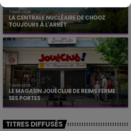
7 août 2026
LA CENTRALE NUCLÉAIRE DE CHOOZ
TOUJOURS À L'ARRÊT
Cela fait déjà une semaine que la centrale
nucléaire ardennaise est à l'arrêt. Une situation
justifiée par la sécheresse intense qui est toujours
présente.
7 août 2026
LE MAGASIN JOUÉCLUB DE REIMS FERME
SES PORTES
C'était l'une des institutions du centre-ville
rémois. Le magasin JouéClub est contraint de
fermer ses portes.
TITRES DIFFUSÉS