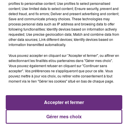
février et le 6 avril 2024
de 9h à 12h et de 13h à 16h.
profiles to personalise content; Use profiles to select personalised
content; Use limited data to select content; Ensure security, prevent and
Vous pourrez ainsi visiter les locaux, rencontrer les
detect fraud, and fix errors; Deliver and present advertising and content;
formateurs, poser toutes vos questions sur la
Save and communicate privacy choices. These technologies may
formation de votre choix ou sur les modalités
process personal data such as IP address and browsing data to offer
following functionalities: Identify devices based on information actively
administratives.
La préinscription est nécessaire
requested; Use precise geolocation data; Match and combine data from
other data sources; Link different devices; Identify devices based on
information transmitted automatically.
Alméa Formations Interpro Aube
9 Rue Robert Keller, 10150 Pont-Sainte-Marie
Vous pouvez accepter en cliquant sur "Accepter et fermer", ou affiner en
Téléphone : 03 25 81 08 01
sélectionnant les finalités et/ou partenaires dans "Gérer mes choix".
Vous pouvez également refuser en cliquant sur "Continuer sans
accepter". Vos préférences ne s'appliqueront que pour ce site. Vous
pouvez mettre à jour vos choix, ou retirer votre consentement à tout
moment via le lien "Gérer les cookies" situé en bas de chaque page.
FIL D'ACTU
Accepter et fermer
Gérer mes choix