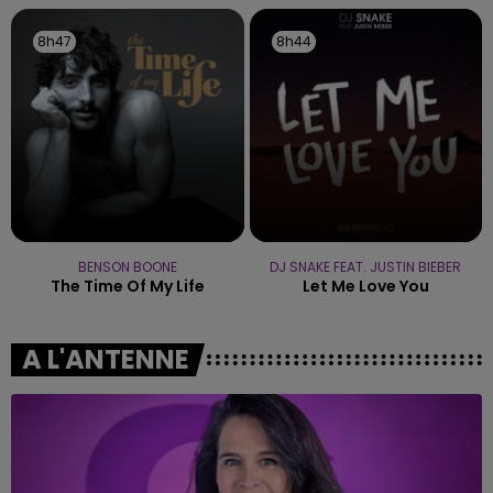
8h47
8h47
8h44
8h44
BENSON BOONE
DJ SNAKE FEAT. JUSTIN BIEBER
The Time Of My Life
Let Me Love You
A L'ANTENNE