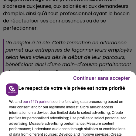
s'adresse aux jeunes, aux salariés et aux demandeurs
d’emploi, ainsi qu'à tout professionnel ayant le besoin
de réactualiser ses connaissances ou de se
perfectionner.
Un emploi à la clé.
Cette formation en alternance
permet aux entreprises de façonner leurs employés
selon leurs valeurs dès le début de leur parcours,
bénéficiant ainsi d'une main-d'œuvre parfaitement
alignée avec leur culture d'entreprise
. Ajoute
Continuer sans accepter
Salomé KOLIKOFF.
Le respect de votre vie privée est notre priorité
Le cursus uniquement dispensé dans l'Aube,
accueille
les candidats de toute la région
. Les étudiants qui ne
We and
our (447) partners
do the following data processing based on
sont pas forcément issus du département, sur les
your consent and/or our legitimate interest: Store and/or access
périodes où ils auront cours au CFA de Pont-Sainte-
information on a device; Use limited data to select advertising; Create
Marie, peuvent bénéficier d'un hébergement.
profiles for personalised advertising; Use profiles to select personalised
advertising; Measure advertising performance; Measure content
performance; Understand audiences through statistics or combinations
Des journées portes ouvertes sont organisées les
17
of data from different sources; Develop and improve services; Create