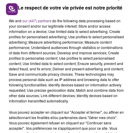
Le respect de votre vie privée est notre priorité
Jongles, "tour du monde", petit ponts... Victor nous a
tout fait lors de son passage dans nos studios. Le jeune
We and
our (447) partners
do the following data processing based on
homme originaire de Champigny compte 1,7 millions
your consent and/or our legitimate interest: Store and/or access
d'abonnés sur TikTok.
information on a device; Use limited data to select advertising; Create
profiles for personalised advertising; Use profiles to select personalised
advertising; Measure advertising performance; Measure content
performance; Understand audiences through statistics or combinations
of data from different sources; Develop and improve services; Create
profiles to personalise content; Use profiles to select personalised
content; Use limited data to select content; Ensure security, prevent and
detect fraud, and fix errors; Deliver and present advertising and content;
Save and communicate privacy choices. These technologies may
process personal data such as IP address and browsing data to offer
TITRES DIFFUSÉS
following functionalities: Identify devices based on information actively
requested; Use precise geolocation data; Match and combine data from
other data sources; Link different devices; Identify devices based on
14h43
14h43
14h40
14h40
information transmitted automatically.
Vous pouvez accepter en cliquant sur "Accepter et fermer", ou affiner en
sélectionnant les finalités et/ou partenaires dans "Gérer mes choix".
Vous pouvez également refuser en cliquant sur "Continuer sans
accepter". Vos préférences ne s'appliqueront que pour ce site. Vous