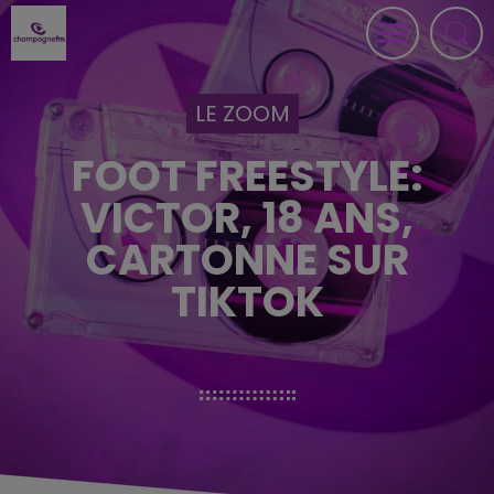
LE ZOOM
FOOT FREESTYLE:
VICTOR, 18 ANS,
CARTONNE SUR
TIKTOK