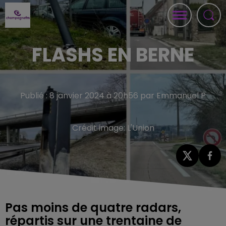
FLASHS EN BERNE
Publié : 8 janvier 2024 à 20h56 par Emmanuel P
Crédit image:
L'Union
Pas moins de quatre radars,
répartis sur une trentaine de