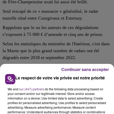
de Fère-Champenoise avait lui aussi été brûlé.
Seul
rescapé de ce « massacre » généralisé,
le radar
tourelle
situé
entre Courgivaux et Esternay.
Rappelons que le ou les auteurs de ces dégradations
s’exposent à
75 000 € d’amende et cinq ans de prison.
Selon les statistiques du ministère de l'Intérieur, c'est dans
la Marne que le plus grand nombre de radars ont été
dégradés entre 2018 et septembre 2022.
Continuer sans accepter
Le respect de votre vie privée est notre priorité
FIL D'ACTU
We and
our (447) partners
do the following data processing based on
your consent and/or our legitimate interest: Store and/or access
information on a device; Use limited data to select advertising; Create
profiles for personalised advertising; Use profiles to select personalised
advertising; Measure advertising performance; Measure content
performance; Understand audiences through statistics or combinations