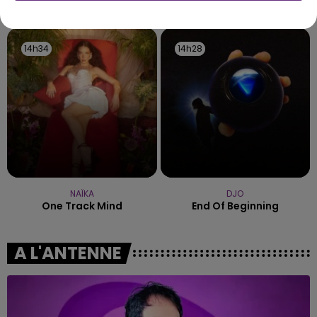
TITRES DIFFUSÉS
14h34
14h34
14h28
14h28
NAÏKA
DJO
One Track Mind
End Of Beginning
A L'ANTENNE