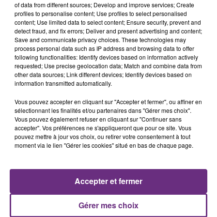
of data from different sources; Develop and improve services; Create
profiles to personalise content; Use profiles to select personalised
content; Use limited data to select content; Ensure security, prevent and
detect fraud, and fix errors; Deliver and present advertising and content;
11h37
Save and communicate privacy choices. These technologies may
LA CENTRALE NUCLÉAIRE DE CHOOZ
process personal data such as IP address and browsing data to offer
TOUJOURS À L'ARRÊT
following functionalities: Identify devices based on information actively
requested; Use precise geolocation data; Match and combine data from
Cela fait déjà une semaine que la centrale
other data sources; Link different devices; Identify devices based on
nucléaire ardennaise est à l'arrêt. Une situation
information transmitted automatically.
justifiée par la sécheresse intense qui est toujours
Vous pouvez accepter en cliquant sur "Accepter et fermer", ou affiner en
présente.
sélectionnant les finalités et/ou partenaires dans "Gérer mes choix".
Vous pouvez également refuser en cliquant sur "Continuer sans
accepter". Vos préférences ne s'appliqueront que pour ce site. Vous
pouvez mettre à jour vos choix, ou retirer votre consentement à tout
moment via le lien "Gérer les cookies" situé en bas de chaque page.
10h16
LE MAGASIN JOUÉCLUB DE REIMS FERME
SES PORTES
Accepter et fermer
C'était l'une des institutions du centre-ville
rémois. Le magasin JouéClub est contraint de
Gérer mes choix
fermer ses portes.