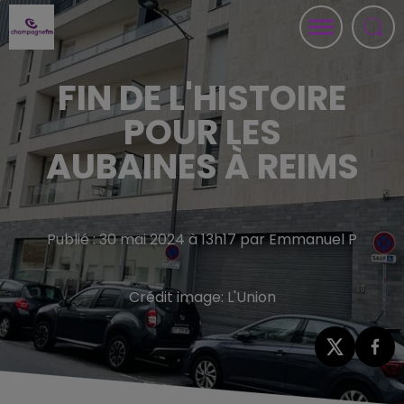
FIN DE L'HISTOIRE
POUR LES
AUBAINES À REIMS
Publié : 30 mai 2024 à 13h17 par Emmanuel P
Crédit image:
L'Union