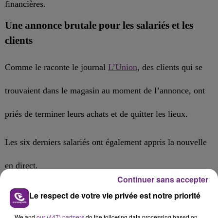
financières.
Une annonce brutale pour les salariés et les
clients
Comme le raconte le journal
L’Union
, des clients qui se
trouvaient dans le magasin
au moment de l’annonce
, ont
priés de terminer leurs achats et de quitter les lieux.
Les six
derniers
salariés ont également appris la nouvelle
en direct.
Continuer sans accepter
Ils seront licenciés pour motif économique.
Le respect de votre vie privée est notre priorité
We and
our (447) partners
do the following data processing based on