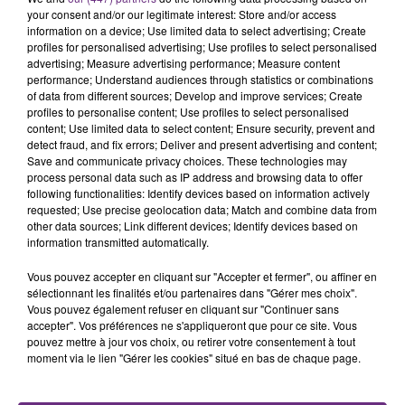
your consent and/or our legitimate interest: Store and/or access
information on a device; Use limited data to select advertising; Create
FIL D'ACTU
profiles for personalised advertising; Use profiles to select personalised
advertising; Measure advertising performance; Measure content
performance; Understand audiences through statistics or combinations
of data from different sources; Develop and improve services; Create
profiles to personalise content; Use profiles to select personalised
content; Use limited data to select content; Ensure security, prevent and
detect fraud, and fix errors; Deliver and present advertising and content;
Save and communicate privacy choices. These technologies may
process personal data such as IP address and browsing data to offer
following functionalities: Identify devices based on information actively
requested; Use precise geolocation data; Match and combine data from
other data sources; Link different devices; Identify devices based on
information transmitted automatically.
11h06
JAMAIS SANS MON FRÈRE
Vous pouvez accepter en cliquant sur "Accepter et fermer", ou affiner en
Julien Fourel n'a plus donné signé de vie depuis 5
sélectionnant les finalités et/ou partenaires dans "Gérer mes choix".
mois. Sa sœur poursuit ses recherches pour le
Vous pouvez également refuser en cliquant sur "Continuer sans
accepter". Vos préférences ne s'appliqueront que pour ce site. Vous
retrouver.
pouvez mettre à jour vos choix, ou retirer votre consentement à tout
moment via le lien "Gérer les cookies" situé en bas de chaque page.