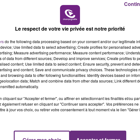
Contin
14h00 - 15h00
LA RADIO POP
LE
Le respect de votre vie privée est notre priorité
ers
do the following data processing based on your consent and/or our legitimate int
device; Use limited data to select advertising; Create profiles for personalised adver
vertising; Measure advertising performance; Measure content performance; Unders
ns of data from different sources; Develop and improve services; Create profiles to 
2 min 8 
alised content; Use limited data to select content; Ensure security, prevent and detect
ertising and content; Save and communicate privacy choices. These technologies
and browsing data to offer following functionalities: Identify devices based on infor
eolocation data; Match and combine data from other data sources; Link different de
nsmitted automatically.
SSAGE À REIMS
cliquant sur "Accepter et fermer", ou affiner en sélectionnant les finalités et/ou pa
 également refuser en cliquant sur "Continuer sans accepter". Vos préférences ne 
tre à jour vos choix, ou retirer votre consentement à tout moment via le lien "Gérer 
se un ZOOM sur un sujet d'actualité. Rencontre avec les
Gérer mes choix
Accepter et fermer