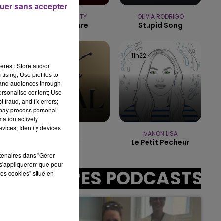
uer sans accepter
15h00 - 19h00
 CLUB CHAMPAGNE FM
LA P
TEMPER CITY
OLIVIA RODRIGO
Self Aware
Stupid Song
11h25
11h25
11h22
11h22
erest: Store and/or
tising; Use profiles to
tand audiences through
personalise content; Use
sec
 fraud, and fix errors;
 may process personal
mation actively
vices; Identify devices
SEAL
MANON LISA
Crazy
Le Petit Pecheur
rtenaires dans "Gérer
s'appliqueront que pour
AUTRES PODCASTS
les cookies" situé en