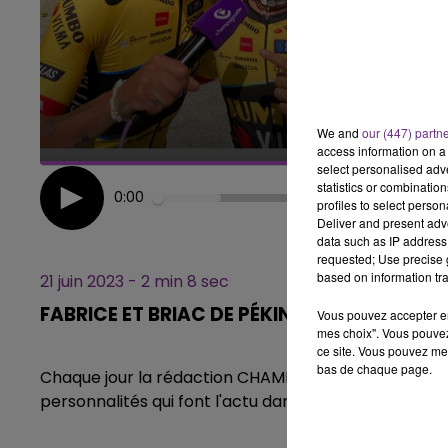
10h00 - 14h00
LE TICKET DE CAISSE
We and
our (447) partn
access information on a 
select personalised ad
statistics or combinatio
0:00
profiles to select person
Deliver and present adv
data such as IP address 
requested; Use precise g
based on information tra
21 juin 2023 - 2 min 8 sec
FABRICE ET BRIAC DE PÉKIN EXPRESS DE PA
Vous pouvez accepter en 
mes choix". Vous pouvez
ce site. Vous pouvez met
bas de chaque page.
Chaque jour la rédaction CHAMPAGNE FM, vous propo
personnalités qui font l'actu dans notre région.