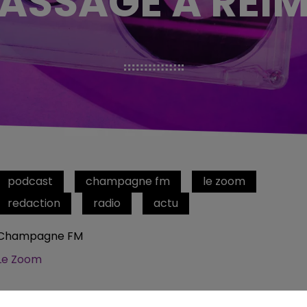
ASSAGE À REI
podcast
champagne fm
le zoom
redaction
radio
actu
Champagne FM
Le Zoom