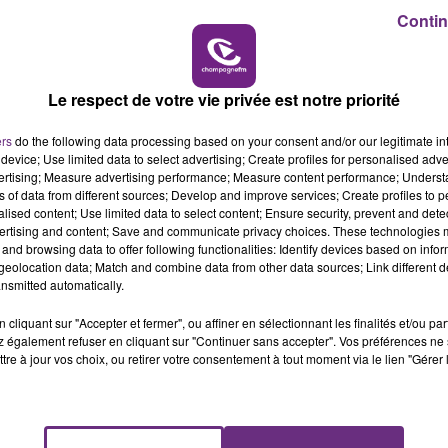
Contin
19h00 - 19h15
LA POP MACHINE - CHAMPAGNE FM
Le respect de votre vie privée est notre priorité
ers
do the following data processing based on your consent and/or our legitimate int
device; Use limited data to select advertising; Create profiles for personalised adver
vertising; Measure advertising performance; Measure content performance; Unders
ns of data from different sources; Develop and improve services; Create profiles to 
1 min 58 
alised content; Use limited data to select content; Ensure security, prevent and detect
ertising and content; Save and communicate privacy choices. These technologies
and browsing data to offer following functionalities: Identify devices based on infor
eolocation data; Match and combine data from other data sources; Link different de
nsmitted automatically.
COPIES D'EXAM.
cliquant sur "Accepter et fermer", ou affiner en sélectionnant les finalités et/ou pa
 également refuser en cliquant sur "Continuer sans accepter". Vos préférences ne 
tre à jour vos choix, ou retirer votre consentement à tout moment via le lien "Gérer 
evient une étape incontournable pour les enseignants : 
is particulièrement chronophage. Combien d'heures les
avoir, la start-up troyenne
Examino,
spécialisée dans la