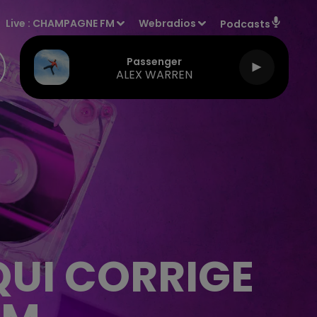
Live :
CHAMPAGNE FM
Webradios
Podcasts
Passenger
ALEX WARREN
QUI CORRIGE