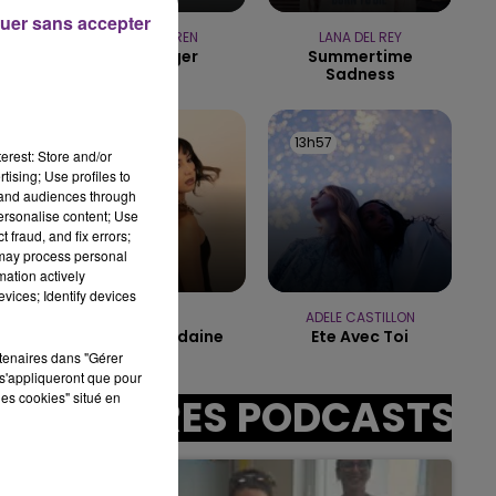
uer sans accepter
19h15 - 20h00
ALEX WARREN
LANA DEL REY
LA RADIO POP
Passenger
Summertime
Sadness
14h01
14h01
13h57
13h57
erest: Store and/or
tising; Use profiles to
tand audiences through
personalise content; Use
sec
 fraud, and fix errors;
 may process personal
mation actively
vices; Identify devices
ORIA
ADELE CASTILLON
Soiree Mondaine
Ete Avec Toi
rtenaires dans "Gérer
s'appliqueront que pour
les cookies" situé en
AUTRES PODCASTS
la