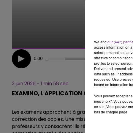
15h00 - 19h00
LE CLUB CHAMPAGNE FM
We and
our (447) partn
access information on a 
select personalised ad
statistics or combinatio
0:00
profiles to select person
Deliver and present adv
data such as IP address 
requested; Use precise g
3 juin 2026 - 1 min 58 sec
based on information tra
EXAMINO, L'APPLICATION QUI CORRIGE LES 
Vous pouvez accepter en 
mes choix". Vous pouvez
ce site. Vous pouvez met
Les examens approchent à grands pas, et avec eux r
bas de chaque page.
correction des copies. Une mission essentielle, ma
professeurs y consacrent-ils réellement ? Pour le s