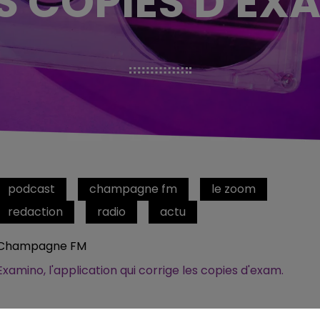
S COPIES D'EX
podcast
champagne fm
le zoom
redaction
radio
actu
Champagne FM
Examino, l'application qui corrige les copies d'exam.