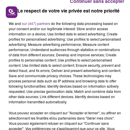
Continuer sans accepter
Le respect de votre vie privée est notre priorité
We and
our (447) partners
do the following data processing based on
your consent and/or our legitimate interest: Store and/or access
information on a device; Use limited data to select advertising; Create
profiles for personalised advertising; Use profiles to select personalised
advertising; Measure advertising performance; Measure content
performance; Understand audiences through statistics or combinations
of data from different sources; Develop and improve services; Create
profiles to personalise content; Use profiles to select personalised
content; Use limited data to select content; Ensure security, prevent and
detect fraud, and fix errors; Deliver and present advertising and content;
Save and communicate privacy choices. These technologies may
process personal data such as IP address and browsing data to offer
following functionalities: Identify devices based on information actively
requested; Use precise geolocation data; Match and combine data from
other data sources; Link different devices; Identify devices based on
information transmitted automatically.
Il fait parti de la team des super héros
Vous pouvez accepter en cliquant sur "Accepter et fermer", ou affiner en
sélectionnant les finalités et/ou partenaires dans "Gérer mes choix".
avec Alex tous les jours entre 10h et 13h
Vous pouvez également refuser en cliquant sur "Continuer sans
accepter". Vos préférences ne s'appliqueront que pour ce site. Vous