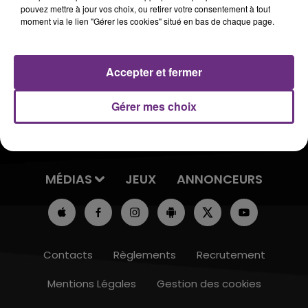
Suivez Ludo sur Twitter :
pouvez mettre à jour vos choix, ou retirer votre consentement à tout
moment via le lien "Gérer les cookies" situé en bas de chaque page.
@LUDOCHAMPAGNEFM
Accepter et fermer
Gérer mes choix
ACCUEIL
RADIO
ACTUS
MÉDIAS
JEUX
ANNONCEURS
Contacts
Règlements
Recrutement
Mentions Légales
Gestion des cookies